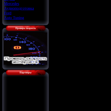
Mercedes
[22]
Аудиоподготовка
[33]
Ford
[4]
Auto Tuning
[7]
Проверь скорость
Партнеры