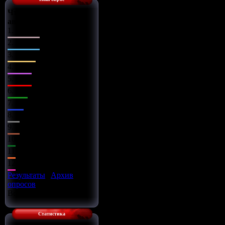
Что Вы сделаете с
автомобилем?
1.
Поставлю музыку
2.
Заменю диски
3.
Чип-тюнинг
4.
Заряжу движок
5.
Займусь салоном
6.
Заменю оптику
7.
Установлю обвес
8.
Всё сразу
9.
Установлю турбину
10.
Улучшу подвеску
11.
Установлю азот
12.
Улучшу тормоза
Результаты
|
Архив
опросов
Всего ответов:
16
Статистика