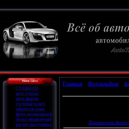
Меню сайта
Главная
»
Фотоальбом
»
ф
ГЛАВНАЯ
» racing12_side2_med
авто статьи
авто форум
гостевая книга
обратная связь
Просмотров
: 680 |
Размеры
:
фото автомобилей
Дата
: 15.02.2010
доска объявлений
Просмотреть фотогр
расчёт расстояния