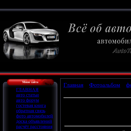
Меню сайта
Главная
»
Фотоальбом
»
ф
ГЛАВНАЯ
» vaz2110stre4_6
авто статьи
авто форум
гостевая книга
обратная связь
Просмотров
: 761 |
Размеры
:
фото автомобилей
Дата
: 15.02.2010
доска объявлений
расчёт расстояния