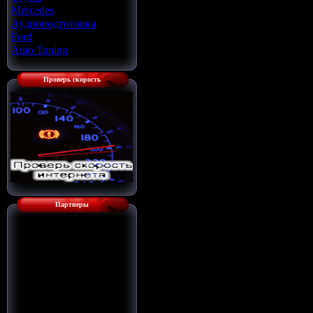
Mercedes
[22]
Аудиоподготовка
[33]
Ford
[4]
Auto Tuning
[7]
Проверь скорость
Партнеры