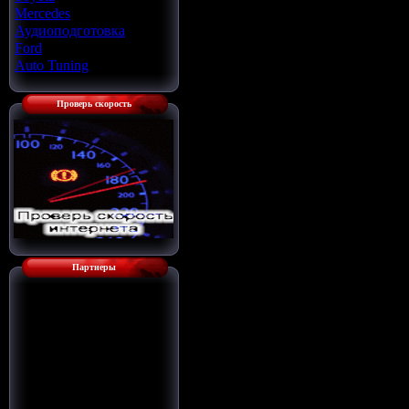
Mercedes
[22]
Аудиоподготовка
[33]
Ford
[4]
Auto Tuning
[7]
Проверь скорость
Партнеры