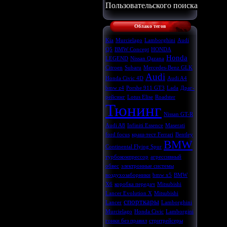
Пользовательского поиска
Облако тегов
Kia
Murcielago
Lamborghini
Audi
Q5
BMW Concept
HONDA
Honda
LEGEND
Nissan Qazana
Citroen
Subaru
Mercedes-Benz GLK
Audi
Honda Civic 4D
Audi A4
bmw z4
Porshe 911 GT3
Lada
Драг-
рейсинг
Lotus Elise
Roadster
Тюнинг
Nissan GT-R
Audi A8
Infiniti Essence
Maserati
ford focus
краш-тест Ferrari
Bentley
BMW
Continental Flying Spur
турбокомпрессор
агрессивный
обвес
электронные системы
воздухозаборники
bmw x5
BMW
X6
коробка передач
Mitsubishi
Lancer Evolution X
Mitsubishi
спорткары
Lancer
Lamborghini
Murcielago
Honda Civic
Lamborgini
гонки без правил
стритрейсеры