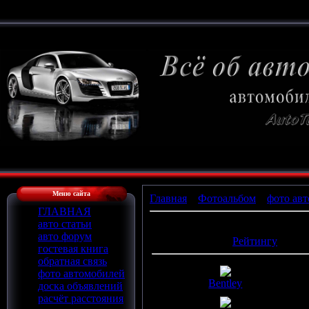
Меню сайта
Главная
»
Фотоальбом
»
фото авт
ГЛАВНАЯ
авто статьи
Фотографий в альбоме
:
22
авто форум
Сортировать по
:
Рейтингу
гостевая книга
обратная связь
фото автомобилей
Bentley
доска объявлений
расчёт расстояния