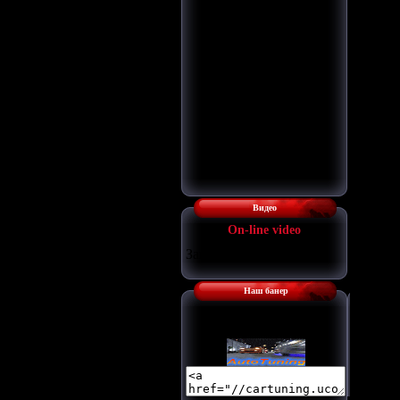
Видео
Оn-line video
Загрузка...
Наш банер
Наш баннер: