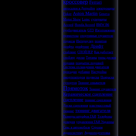
кроссовер
Ferrari
автосалон в Детройте
электрокары
Aston Martin
Fisker
Geneva
Motor Show
Lotec
суперкары
Accord
Honda Accord
BMW B6
турбодвигатель
GT3
Изготовление
прямотока
спортивные глушители
тормоза
Интеркулер
понятия
Дрифт
дрифта
дрифтинг
стайлинг
СПОЙЛЕР
Как работает
спойлер
диски
Титаны
типы дисков
поршня
покрытие поршней
Система охлаждения двигателя
присадки
добавки
Настройка
амортизаторов
подвеска
Покраска
супортов
Тюнинг омывателя
Прямоток
Тюнинг глушителя
Керамическое сцепление
сцепление
тюнинг сцепления
Диски сцепления
пластмассовый
тюнинг двигателя
тюнинг
Размеры штрафов ГАИ
Телефоны
доверия
управления ГАИ Украины
Секс в автомобиле
Строим
аудиосистему
Аудиоподготовка