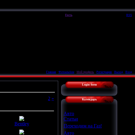
Воскресенье, 09.08.2026, 16:32
Вы вошли как
Гость
|
Группа
"
Гости
"
Приветствую Вас
Гость
|
RSS
Главная
|
Фотоальбом
|
Мой профиль
|
Регистрация
|
Выход
|
Вход
Login form
Страницы
:
1
2
»
Календарь
Авто
Статьи
Bentley
Переходим на Газ!
Авто