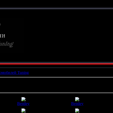
ТЮНИНГ
СВОИМИ РУКАМИ
омобилей Tuning
» Bentley
Bentley
Bentley