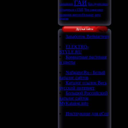
ГАИ
гаишники
Как правильно
объщаться с ГАИ
Что означают
названия автомобильных
авто
краски
Друзья сайта
Заработок Вебмастеру
ELEKTRO-
STYLE.RU
Комнатные растения
и цветы
Nafigator.Ru - Белый
каталог сайтов
Каталог ссылок Весь
русский интернет
Большой Российский
каталог сайтов
MyKatalog.info
Инструкции для uCoz