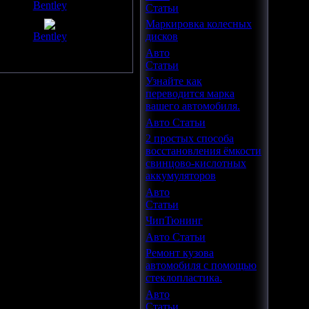
Bentley
Статьи
Маркировка колесных
Bentley
дисков
Авто
Статьи
Узнайте как
переводится марка
вашего автомобиля.
Авто Статьи
2 простых способа
восстановления ёмкости
свинцово-кислотных
аккумуляторов
Авто
Статьи
ЧипТюнинг
Авто Статьи
Ремонт кузова
автомобиля с помощью
стеклопластика.
Авто
Статьи