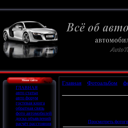
Меню сайта
Главная
»
Фотоальбом
»
ф
ГЛАВНАЯ
» s_2112_iru_1
авто статьи
авто форум
гостевая книга
обратная связь
Просмотров
: 748 |
Размеры
:
фото автомобилей
Дата
: 15.02.2010
доска объявлений
Просмотреть фотогр
расчёт расстояния