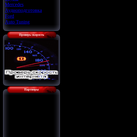
Mercedes
[22]
Аудиоподготовка
[33]
Ford
[4]
Auto Tuning
[7]
Проверь скорость
Партнеры