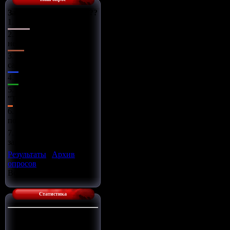
Зачем нужен Тюнинг???
1.
Увлечение
2.
Устранение
недостатков
3.
Способ
самовыражения
4.
Модно!
5.
А что такое
"ТЮНИНГ"????
6.
Возможность
потратить деньги
7.
Возможность
заработать деньги
Результаты
|
Архив
опросов
Всего ответов:
12
Статистика
Сейчас на сайте:
1
Гостей:
1