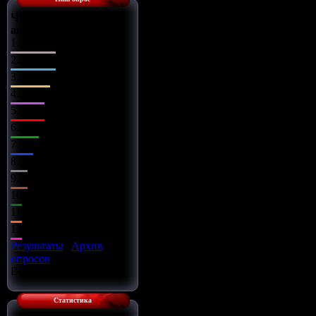
Что Вы сделаете с
автомобилем?
1.
Поставлю музыку
2.
Заменю диски
3.
Чип-тюнинг
4.
Заряжу движок
5.
Займусь салоном
6.
Заменю оптику
7.
Установлю обвес
8.
Всё сразу
9.
Установлю турбину
10.
Улучшу подвеску
11.
Установлю азот
12.
Улучшу тормоза
Результаты
|
Архив
опросов
Всего ответов:
16
Статистика