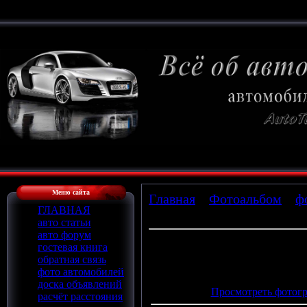
Меню сайта
Главная
»
Фотоальбом
»
ф
ГЛАВНАЯ
» vaz2112_GrandLux2
авто статьи
авто форум
гостевая книга
обратная связь
Просмотров
: 924 |
Размеры
:
фото автомобилей
Дата
: 15.02.2010
доска объявлений
Просмотреть фотогр
расчёт расстояния