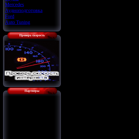
Mercedes
[22]
Аудиоподготовка
[33]
Ford
[4]
Auto Tuning
[7]
Проверь скорость
Партнеры