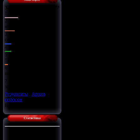
Зачем нужен Тюнинг???
1.
Увлечение
2.
Устранение
недостатков
3.
Способ
самовыражения
4.
Модно!
5.
А что такое
"ТЮНИНГ"????
6.
Возможность
потратить деньги
7.
Возможность
заработать деньги
Результаты
|
Архив
опросов
Всего ответов:
12
Статистика
Сейчас на сайте:
1
Гостей:
1