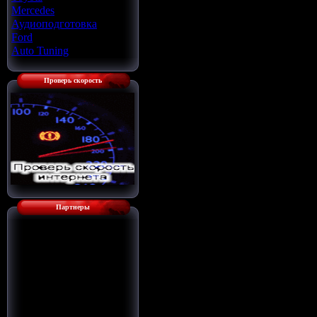
Mercedes
[22]
Аудиоподготовка
[33]
Ford
[4]
Auto Tuning
[7]
Проверь скорость
Партнеры