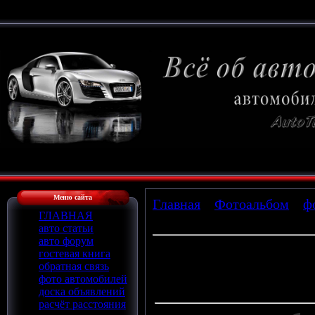
Меню сайта
Главная
»
Фотоальбом
»
ф
ГЛАВНАЯ
» boevai7
авто статьи
авто форум
гостевая книга
обратная связь
Просмотров
: 888 |
Размеры
:
фото автомобилей
Дата
: 15.02.2010
доска объявлений
расчёт расстояния