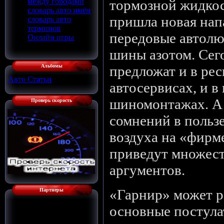
между городами
тормозной жидкос
словарь авто имён
пришла новая нап
словарь авто
терминов
передовые автол
Онлайн игры
шины азотом. Сего
Альбомы
предложат и в ре
Авто Статьи
[136]
автосервисах, и 
шиномонтажах. А
Проверь скорость
сомнений в польз
воздуха на «фирм
приведут множес
аргументов.
«Гарнир» может р
Партнеры
основные постула