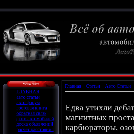
Меню сайта
Главная
»
Статьи
»
Авто Статьи
ГЛАВНАЯ
Азот в колесах, новая мода
авто статьи
авто форум
Едва утихли дебат
гостевая книга
обратная связь
магнитных проста
фото автомобилей
доска объявлений
карбюраторы, озо
расчёт расстояния