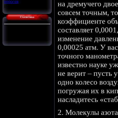
опросов
на дремучего дво
Всего ответов:
16
совсем точным, то
Статистика
коэффициенте об
составляет 0,0001,
Сейчас на сайте:
1
Гостей:
1
изменение давлен
Пользователей:
0
0,00025 атм. У ва
точного манометра
известно науке уж
не верит – пусть 
одно колесо возду
погружая их в кип
насладитесь «ста
2. Молекулы азота