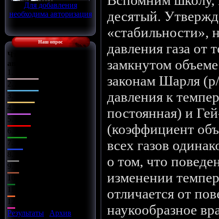
Вспомним школу, к
Для добавления
десятый. Утвержд
необходима авторизация
«стабильности», 
Наш опрос
давления газа от 
Что Вы сделаете с
замкнутом объеме
автомобилем?
1.
Поставлю музыку
законам Шарля (р/
2.
Заменю диски
давления к темпер
3.
Чип-тюнинг
4.
Заряжу движок
постоянная) и Ге
5.
Займусь салоном
(коэффициент об
6.
Заменю оптику
всех газов одинако
7.
Установлю обвес
8.
Всё сразу
о том, что поведе
9.
Установлю турбину
изменении темпер
10.
Улучшу подвеску
11.
Установлю азот
отличается от пов
12.
Улучшу тормоза
наукообразное вр
Результаты
|
Архив