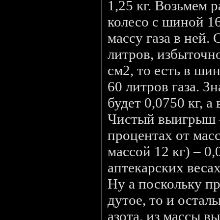
1,25 кг. Возьмем 
колесо с шиной 1
массу газа в ней.
литров, избыточно
см2, то есть в ши
60 литров газа. Зн
будет 0,0750 кг, а 
Чистый выигрыш –
процентах от масс
массой 12 кг) – 0
аптекарских веса
Ну а поскольку п
дутое, то и остал
азота, из массы в