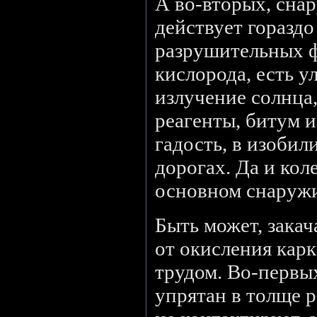
А во-вторых, сна
действует горазд
разрушительных ф
кислорода, есть у
излучение солнца
реагенты, битум и
гадость, в изобил
дорогах. Да и кол
основном снаруж
Быть может, закач
от окисления кар
трудом. Во-первы
упрятан в толще р