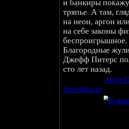
и банкиры покаж
тряпье. А там, гл
на неон, аргон ил
на себе законы фи
беспроигрышное. 
Благородные жули
Джефф Питерс пол
сто лет назад.
Категория
:
Авто С
StreetRacer
(27.02.
StreetRaser
Просмотров
:
124
Всего комментариев
:
0