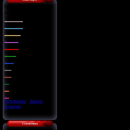
Что Вы сделаете с
автомобилем?
1.
Поставлю музыку
2.
Заменю диски
3.
Чип-тюнинг
4.
Заряжу движок
5.
Займусь салоном
6.
Заменю оптику
7.
Установлю обвес
8.
Всё сразу
9.
Установлю турбину
10.
Улучшу подвеску
11.
Установлю азот
12.
Улучшу тормоза
Результаты
|
Архив
опросов
Всего ответов:
16
Статистика