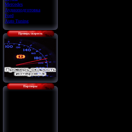
Mercedes
[22]
Аудиоподготовка
[33]
Ford
[4]
Auto Tuning
[7]
Проверь скорость
Партнеры