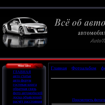
Меню сайта
Главная
»
Фотоальбом
»
ф
ГЛАВНАЯ
» vaz2110stre4_3
авто статьи
авто форум
гостевая книга
обратная связь
Просмотров
: 716 |
Размеры
:
фото автомобилей
Дата
: 15.02.2010
доска объявлений
Просмотреть фотогр
расчёт расстояния