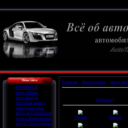
Меню сайта
Главная
»
Фотоальбом
»
фото авт
ГЛАВНАЯ
авто статьи
Фотографий в альбоме
:
19
авто форум
Сортировать по
:
Рейтингу
гостевая книга
обратная связь
фото автомобилей
Toyota
Toyota
доска объявлений
расчёт расстояния