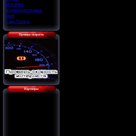
Mercedes
[22]
Аудиоподготовка
[33]
Ford
[4]
Auto Tuning
[7]
Проверь скорость
Партнеры