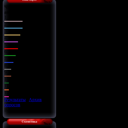
Что Вы сделаете с
автомобилем?
1.
Поставлю музыку
2.
Заменю диски
3.
Чип-тюнинг
4.
Заряжу движок
5.
Займусь салоном
6.
Заменю оптику
7.
Установлю обвес
8.
Всё сразу
9.
Установлю турбину
10.
Улучшу подвеску
11.
Установлю азот
12.
Улучшу тормоза
Результаты
|
Архив
опросов
Всего ответов:
16
Статистика