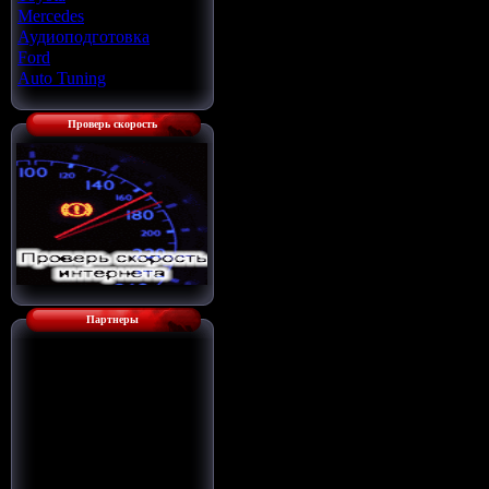
Mercedes
[22]
Аудиоподготовка
[33]
Ford
[4]
Auto Tuning
[7]
Проверь скорость
Партнеры