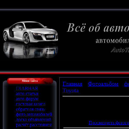
Меню сайта
Главная
»
Фотоальбом
»
ф
ГЛАВНАЯ
Toyota
» Photo
авто статьи
авто форум
гостевая книга
обратная связь
Просмотров
: 722 |
Размеры
:
фото автомобилей
Дата
: 28.02.2009
доска объявлений
Просмотреть фотогр
расчёт расстояния