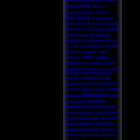
кроссовер
Ferrari
электрокары
Fisker
гибриды
Aston Martin
происшествия
Geneva Motor Show
Accord
Honda
Accord
Type-S
GT3
alpina
BMW B6
турбодвигатель
Изготовление
прямотока
спортивные глушители
подиумы
Переделка КПП
керамика
Интеркулер
понятия дрифта
Дрифт
дрифтинг
стайлинг
СПОЙЛЕР
Как работает спойлер
легкосплавки
Титаны
диски
поршня
Система охлаждения двигателя
присадки
добавки
Настройка
амортизаторов
супорта
Покраска
супортов
тюнинг супортов
Тюнинг
Прямоток
омывателя
Плямя
сцепление
из глушителя
Керамическое сцепление
тюнинг сцепления
Диски сцепления
пластмассовый тюнинг
колхозный
тюнинг двигателя
тюнинг
Размеры штрафов ГАИ
Телефоны
доверия
позы для занятия сексом в