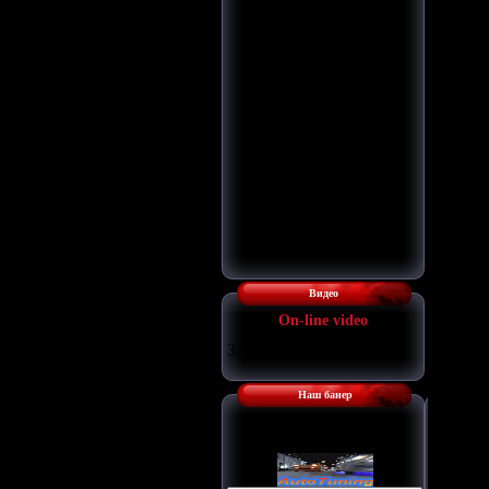
Видео
Оn-line video
Загрузка...
Наш банер
Наш баннер: