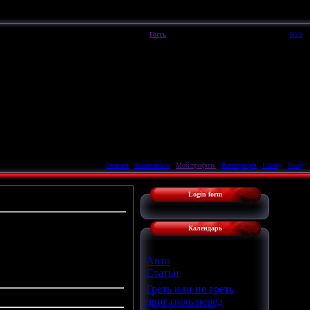
Пятница, 07.08.2026, 14:19
Вы вошли как
Гость
|
Группа
"
Гости
"
Приветствую Вас
Гость
|
RSS
Главная
|
Фотоальбом
|
Мой профиль
|
Регистрация
|
Выход
|
Вход
Login form
Календарь
Авто
Статьи
Греть или не греть
двигатель перед