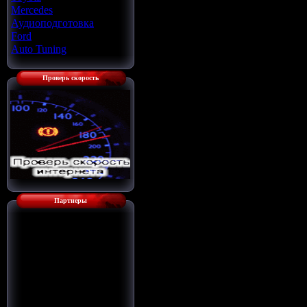
Mercedes
[22]
Аудиоподготовка
[33]
Ford
[4]
Auto Tuning
[7]
Проверь скорость
Партнеры