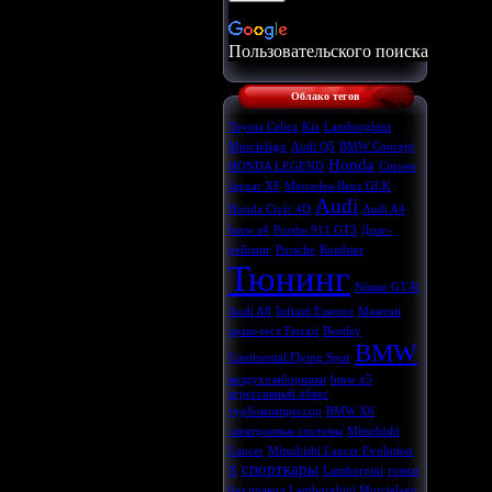
Пользовательского поиска
Облако тегов
Toyota Celica
Kia
Lamborghini
Murcielago
Audi Q5
BMW Concept
Honda
HONDA LEGEND
Citroen
Jaguar XF
Mercedes-Benz GLK
Audi
Honda Civic 4D
Audi A4
bmw z4
Porshe 911 GT3
Драг-
рейсинг
Porsche
Roadster
Тюнинг
Nissan GT-R
Audi A8
Infiniti Essence
Maserati
краш-тест Ferrari
Bentley
BMW
Continental Flying Spur
воздухозаборники
bmw x5
агрессивный обвес
турбокомпрессор
BMW X6
электронные системы
Mitsubishi
Lancer
Mitsubishi Lancer Evolution
спорткары
X
Lamborgini
гонки
без правил
Lamborghini Murcielago