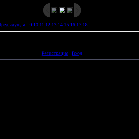
Предыдущая
|
9
10
11
12
13
14
15
16
17
18
[
19
] |
Следующая »
ть комментарии могут только зарегистрированные пользователи
[
Регистрация
|
Вход
]