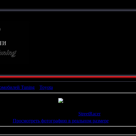
ТЮНИНГ
СВОИМИ РУКАМИ
омобилей Tuning
»
Toyota
» 2 ()
росмотров
: 770 |
Размеры
: 800x599px/211.2Kb |
Рейтинг
: 0.0/0
Дата
: 27.02.2009 |
Добавил
:
StreetRacer
Просмотреть фотографию в реальном размере