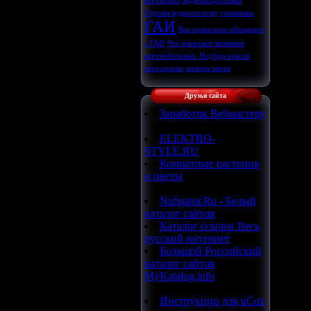
автомобил
Аудиоподготовка
Строим аудиосистему
гаишники
ГАИ
Как правильно объщаться
с ГАИ
Что означают названия
автомобильных
Подбор краски
авто краски
номера цвета
Друзья сайта
Заработок Вебмастеру
ELEKTRO-
STYLE.RU
Комнатные растения
и цветы
Nafigator.Ru - Белый
каталог сайтов
Каталог ссылок Весь
русский интернет
Большой Российский
каталог сайтов
MyKatalog.info
Инструкции для uCoz