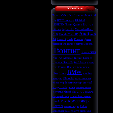
Облако тегов
Toyota Celica
Kia
Lamborghini
Audi
Q5
BMW Concept
HONDA
Honda
LEGEND
Nissan Qazana
Citroen
Jaguar XF
Mercedes-Benz
Audi
GLK
Honda Civic 4D
Audi
A4
bmw z4
Lada
Porsche
Драг-
рейсинг
Roadster
электромобиль
Тюнинг
Nissan GT-R
Audi A8
Maserati
Infiniti Essence
Hyundai Santa Fe
ford focus
краш-
тест Ferrari
Bentley
Continental
BMW
Flying Spur
коробка
передач
BMW X6
агрессивный
обвес
турбокомпрессор
bmw x5
воздухозаборники
электронные
спорткары
системы
Mitsubishi
стритрейсеры
гонки без правил
кроссовер
Honda Civic
Ferrari
электрокары
Fisker
автосалон в Детройте
гибриды