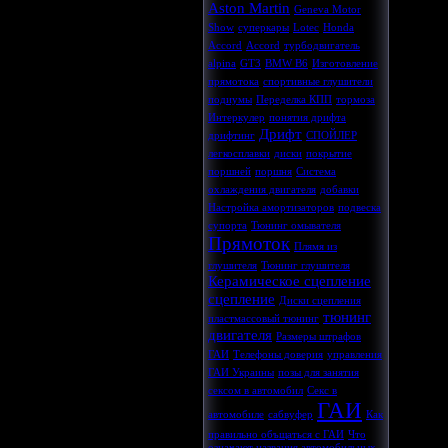
Aston Martin
Geneva Motor
Show
суперкары
Lotec
Honda
Accord
Accord
турбодвигатель
alpina
GT3
BMW B6
Изготовление
прямотока
спортивные глушители
подиумы
Переделка КПП
тормоза
Интеркулер
понятия дрифта
Дрифт
дрифтинг
СПОЙЛЕР
легкосплавки
диски
покрытие
поршней
поршня
Система
охлаждения двигателя
добавки
Настройка амортизаторов
подвеска
супорта
Тюнинг омывателя
Прямоток
Плямя из
глушителя
Тюнинг глушителя
Керамическое сцепление
сцепление
Диски сцепления
тюнинг
пластмассовый тюнинг
двигателя
Размеры штрафов
ГАИ
Телефоны доверия
управления
ГАИ Украины
позы для занятия
сексом в автомобил
Секс в
ГАИ
автомобиле
сабвуфер
Как
правильно объщаться с ГАИ
Что
означают названия автомобильных