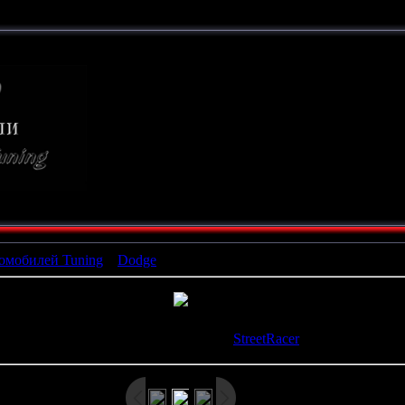
ТЮНИНГ
СВОИМИ РУКАМИ
омобилей Tuning
»
Dodge
» x_8882e042
росмотров
: 641 |
Размеры
: 480x360px/40.0Kb |
Рейтинг
: 0.0/0
Дата
: 26.02.2009 |
Добавил
:
StreetRacer