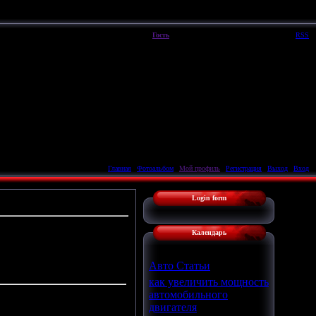
Четверг, 06.08.2026, 05:41
Вы вошли как
Гость
|
Группа
"
Гости
"
Приветствую Вас
Гость
|
RSS
Главная
|
Фотоальбом
|
Мой профиль
|
Регистрация
|
Выход
|
Вход
Login form
Календарь
Авто Статьи
как увеличить мощность
автомобильного
двигателя