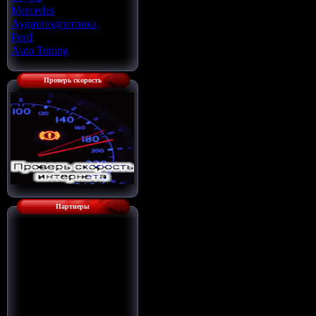
Mercedes
[22]
Аудиоподготовка
[33]
Ford
[4]
Auto Tuning
[7]
Проверь скорость
Партнеры