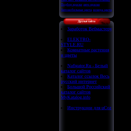
Подбор краски
авто краски
Автомобильные цвета
номера цвета
Друзья сайта
Заработок Вебмастеру
ELEKTRO-
STYLE.RU
Комнатные растения
и цветы
Nafigator.Ru - Белый
каталог сайтов
Каталог ссылок Весь
русский интернет
Большой Российский
каталог сайтов
MyKatalog.info
Инструкции для uCoz