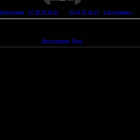
Предыдущая
|
17
18
19
20
21
[
22
]
23
24
25
26
27
|
Следующая »
ть комментарии могут только зарегистрированные пользователи
[
Регистрация
|
Вход
]