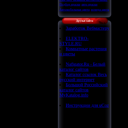
Подбор краски
авто краски
Автомобильные цвета
номера цвета
Друзья сайта
Заработок Вебмастеру
ELEKTRO-
STYLE.RU
Комнатные растения
и цветы
Nafigator.Ru - Белый
каталог сайтов
Каталог ссылок Весь
русский интернет
Большой Российский
каталог сайтов
MyKatalog.info
Инструкции для uCoz