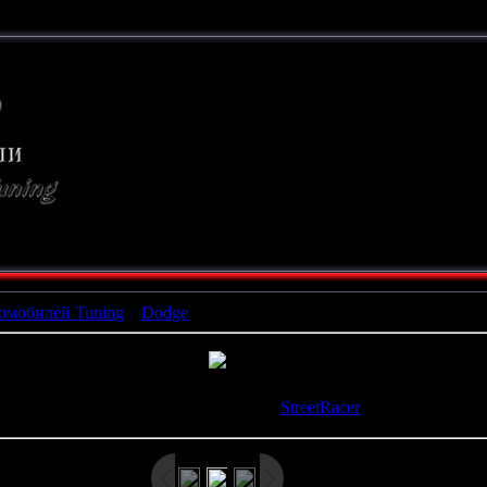
ТЮНИНГ
СВОИМИ РУКАМИ
омобилей Tuning
»
Dodge
» x_e2e23402
росмотров
: 750 |
Размеры
: 480x360px/27.2Kb |
Рейтинг
: 0.0/0
Дата
: 26.02.2009 |
Добавил
:
StreetRacer