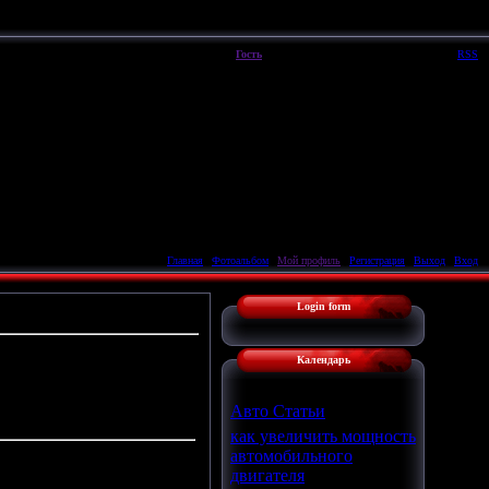
Четверг, 06.08.2026, 05:34
Вы вошли как
Гость
|
Группа
"
Гости
"
Приветствую Вас
Гость
|
RSS
Главная
|
Фотоальбом
|
Мой профиль
|
Регистрация
|
Выход
|
Вход
Login form
Календарь
Авто Статьи
как увеличить мощность
автомобильного
двигателя