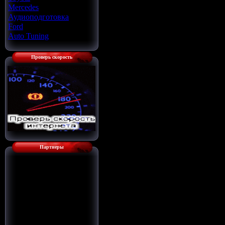
Mercedes
[22]
Аудиоподготовка
[33]
Ford
[4]
Auto Tuning
[7]
Проверь скорость
Партнеры