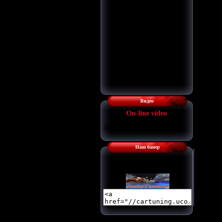
Видео
Оn-line video
Загрузка...
Наш банер
Наш баннер: