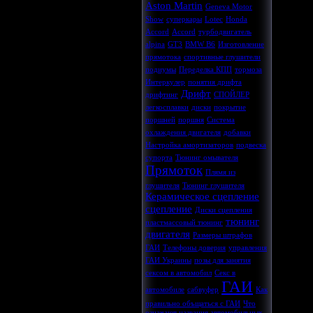
Aston Martin
Geneva Motor
Show
суперкары
Lotec
Honda
Accord
Accord
турбодвигатель
alpina
GT3
BMW B6
Изготовление
прямотока
спортивные глушители
подиумы
Переделка КПП
тормоза
Интеркулер
понятия дрифта
Дрифт
дрифтинг
СПОЙЛЕР
легкосплавки
диски
покрытие
поршней
поршня
Система
охлаждения двигателя
добавки
Настройка амортизаторов
подвеска
супорта
Тюнинг омывателя
Прямоток
Плямя из
глушителя
Тюнинг глушителя
Керамическое сцепление
сцепление
Диски сцепления
тюнинг
пластмассовый тюнинг
двигателя
Размеры штрафов
ГАИ
Телефоны доверия
управления
ГАИ Украины
позы для занятия
сексом в автомобил
Секс в
ГАИ
автомобиле
сабвуфер
Как
правильно объщаться с ГАИ
Что
означают названия автомобильных