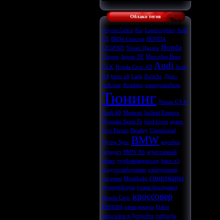
Облако тегов
Toyota Celica
Kia
Lamborghini
Audi
Q5
BMW Concept
HONDA
Honda
LEGEND
Nissan Qazana
Citroen
Jaguar XF
Mercedes-Benz
Audi
GLK
Honda Civic 4D
Audi
A4
bmw z4
Lada
Porsche
Драг-
рейсинг
Roadster
электромобиль
Тюнинг
Nissan GT-R
Audi A8
Maserati
Infiniti Essence
Hyundai Santa Fe
ford focus
краш-
тест Ferrari
Bentley
Continental
BMW
Flying Spur
коробка
передач
BMW X6
агрессивный
обвес
турбокомпрессор
bmw x5
воздухозаборники
электронные
спорткары
системы
Mitsubishi
стритрейсеры
гонки без правил
кроссовер
Honda Civic
Ferrari
электрокары
Fisker
автосалон в Детройте
гибриды