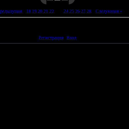
Предыдущая
|
18
19
20
21
22
[
23
]
24
25
26
27
28
|
Следующая »
ть комментарии могут только зарегистрированные пользователи
[
Регистрация
|
Вход
]