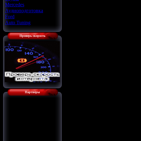
Mercedes
[22]
Аудиоподготовка
[33]
Ford
[4]
Auto Tuning
[7]
Проверь скорость
Партнеры