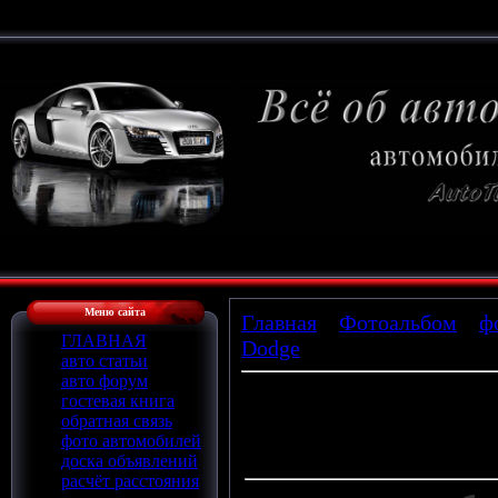
Меню сайта
Главная
»
Фотоальбом
»
ф
ГЛАВНАЯ
Dodge
» x_af8f7827
авто статьи
авто форум
гостевая книга
обратная связь
Просмотров
: 700 |
Размеры
:
фото автомобилей
Дата
: 26.02.2009
доска объявлений
расчёт расстояния