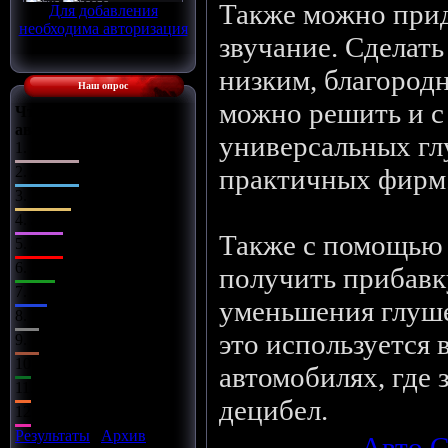
Также можно при
Для добавления
необходима авторизация
звучание. Сделать
низким, благород
Наш опрос
можно решить и 
Что Вы сделаете с
автомобилем?
универсальных гл
1.
Поставлю музыку
2.
Заменю диски
практичных фирм
3.
Чип-тюнинг
4.
Заряжу движок
Также с помощью
5.
Займусь салоном
6.
Заменю оптику
получить прибавк
7.
Установлю обвес
уменьшения глуше
8.
Всё сразу
это используется
9.
Установлю турбину
10.
Улучшу подвеску
автомобилях, где 
11.
Установлю азот
децибел.
12.
Улучшу тормоза
Результаты
|
Архив
Категория
:
Авто С