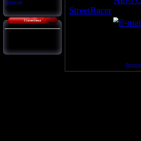
опросов
Всего ответов:
16
StreetRacer
(28.02.
StreetRaser
Статистика
Просмотров
:
124
Сейчас на сайте:
1
Гостей:
1
Всего комментариев
:
0
Пользователей:
0
Добавлять комментарии мо
поль
[
Регист