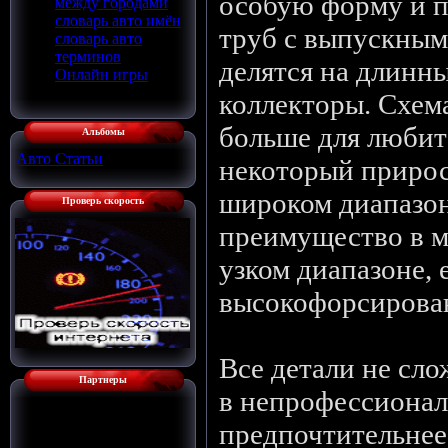
особую форму и п
между городами
словарь авто имён
труб с выпускным
словарь авто
терминов
делятся на длинны
Онлайн игры
коллекторы. Схем
больше для любите
Альбомы
Авто Статьи
[136]
некоторый приро
широком диапазон
Проверь скорость
преимущество в м
узком диапазоне, 
высокофорсирован
Все детали не сл
Партнеры
в непрофессионал
предпочтительнее