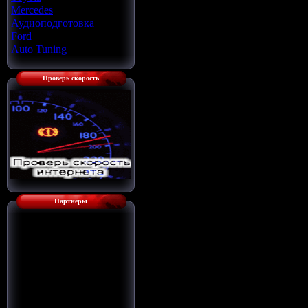
Mercedes
[22]
Аудиоподготовка
[33]
Ford
[4]
Auto Tuning
[7]
Проверь скорость
Партнеры