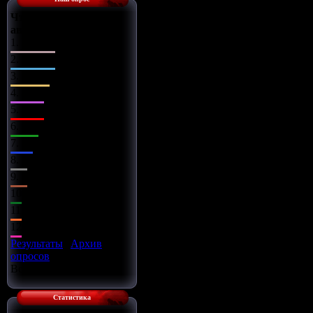
Что Вы сделаете с
автомобилем?
1.
Поставлю музыку
2.
Заменю диски
3.
Чип-тюнинг
4.
Заряжу движок
5.
Займусь салоном
6.
Заменю оптику
7.
Установлю обвес
8.
Всё сразу
9.
Установлю турбину
10.
Улучшу подвеску
11.
Установлю азот
12.
Улучшу тормоза
Результаты
|
Архив
опросов
Всего ответов:
16
Статистика