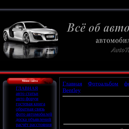
Меню сайта
Главная
»
Фотоальбом
»
ф
ГЛАВНАЯ
Bentley
» x_21b9d360
авто статьи
авто форум
гостевая книга
обратная связь
Просмотров
: 626 |
Размеры
:
фото автомобилей
Дата
: 26.02.2009
доска объявлений
расчёт расстояния