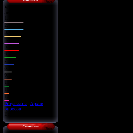
Что Вы сделаете с
автомобилем?
1.
Поставлю музыку
2.
Заменю диски
3.
Чип-тюнинг
4.
Заряжу движок
5.
Займусь салоном
6.
Заменю оптику
7.
Установлю обвес
8.
Всё сразу
9.
Установлю турбину
10.
Улучшу подвеску
11.
Установлю азот
12.
Улучшу тормоза
Результаты
|
Архив
опросов
Всего ответов:
16
Статистика