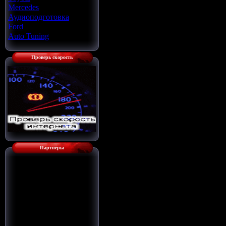
Mercedes
[22]
Аудиоподготовка
[33]
Ford
[4]
Auto Tuning
[7]
Проверь скорость
Партнеры