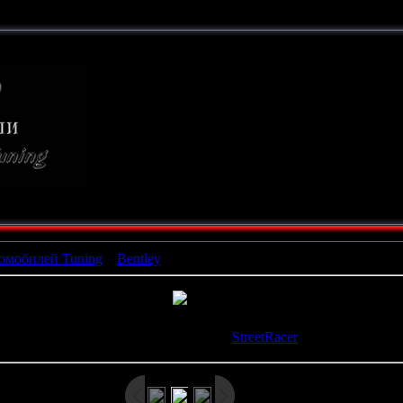
ТЮНИНГ
СВОИМИ РУКАМИ
омобилей Tuning
»
Bentley
» x_e4119a88
росмотров
: 662 |
Размеры
: 480x360px/34.6Kb |
Рейтинг
: 0.0/0
Дата
: 26.02.2009 |
Добавил
:
StreetRacer