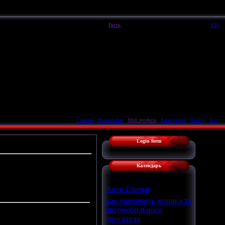
Пятница, 07.08.2026, 01:39
Вы вошли как
Гость
|
Группа
"
Гости
"
Приветствую Вас
Гость
|
RSS
Главная
|
Фотоальбом
|
Мой профиль
|
Регистрация
|
Выход
|
Вход
Login form
Календарь
Авто Статьи
как увеличить мощность
автомобильного
двигателя