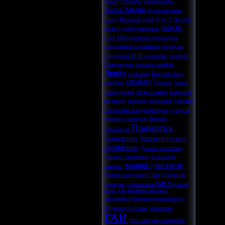
Fisker
гибриды
электрокары
Aston Martin
происшествия
Lotec
Honda Accord
Type-S
Accord
alpina
турбодвигатель
BMW B6
GT3
Изготовление прямотока
спортивные глушители
подиумы
Переделка КПП
керамика
тормоза
Интеркулер
понятия дрифта
Дрифт
стайлинг
Как работает
спойлер
СПОЙЛЕР
Титаны
диски
типы дисков
легкосплавки
покрытие
поршней
поршня
присадки
добавки
Настройка амортизаторов
супорта
тюнинг супортов
Тюнинг
Прямоток
омывателя
сцепление
Керамическое
сцепление
Диски сцепления
тюнинг сцепления
колхозный
тюнинг двигателя
тюнинг
Размеры штрафов ГАИ
Телефоны
доверия
управления ГАИ Украины
позы для занятия сексом в
автомобил
Строим аудиосистему
Аудиоподготовка
гаишники
ГАИ
Что означают названия