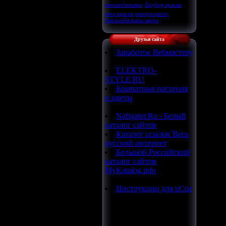
автомобильных
Подбор краски
авто краски
номера цвета
Автомобильные цвета
Друзья сайта
Заработок Вебмастеру
ELEKTRO-
STYLE.RU
Комнатные растения
и цветы
Nafigator.Ru - Белый
каталог сайтов
Каталог ссылок Весь
русский интернет
Большой Российский
каталог сайтов
MyKatalog.info
Инструкции для uCoz