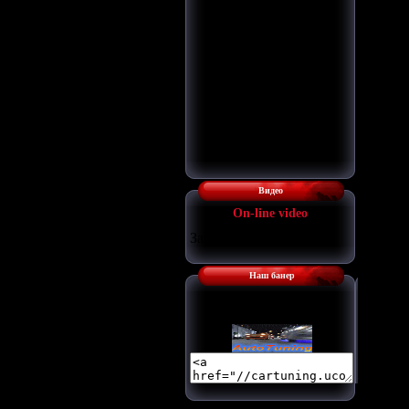
Видео
Оn-line video
Загрузка...
Наш банер
Наш баннер: