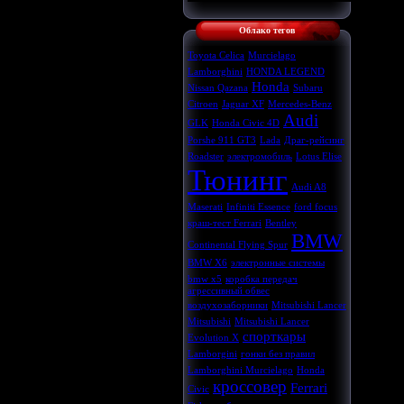
Облако тегов
Toyota Celica
Murcielago
Lamborghini
HONDA LEGEND
Honda
Nissan Qazana
Subaru
Citroen
Jaguar XF
Mercedes-Benz
Audi
GLK
Honda Civic 4D
Porshe 911 GT3
Lada
Драг-рейсинг
Roadster
электромобиль
Lotus Elise
Тюнинг
Audi A8
Maserati
Infiniti Essence
ford focus
краш-тест Ferrari
Bentley
BMW
Continental Flying Spur
BMW X6
электронные системы
bmw x5
коробка передач
агрессивный обвес
воздухозаборники
Mitsubishi Lancer
Mitsubishi
Mitsubishi Lancer
спорткары
Evolution X
Lamborgini
гонки без правил
Lamborghini Murcielago
Honda
кроссовер
Ferrari
Civic