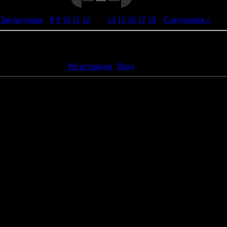
 Предыдущая
|
8
9
10
11
12
[
13
]
14
15
16
17
18
|
Следующая »
ть комментарии могут только зарегистрированные пользователи
[
Регистрация
|
Вход
]