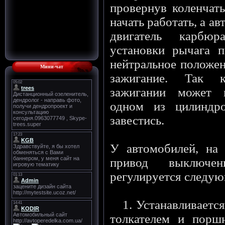
провернув коленчаты
начать работать, а а
двигатель карбю
установки рычага п
нейтральное положен
Мини-чат
зажигание. Так 
зажигании может 
одном из цилиндро
завестись.
У автомобилей, на
привод выключе
регулируется следу
1. Устанавливается 
толкателем и поршн