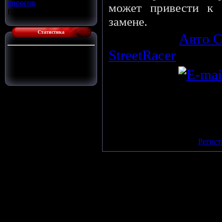
опросов
может привести к 
Всего ответов:
16
замене.
Статистика
Категория
:
Авто С
StreetRacer
(27.02.
Сейчас на сайте:
1
Гостей:
1
StreetRaser
Пользователей:
0
Просмотров
:
124
Всего комментариев
:
0
Добавлять комментарии мо
поль
[
Регист