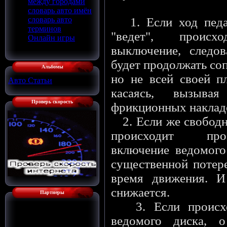
между городами
словарь авто имён
словарь авто
1. Если ход педал
терминов
"ведет", проис
Онлайн игры
выключение, следов
будет продолжать со
Альбомы
но не всей своей п
Авто Статьи
[136]
касаясь, вызыва
Проверь скорость
фрикционных наклад
2. Если же свободн
происходит про
включение ведомого
существенной потер
время движения. И
снижается.
Партнеры
3. Если происход
ведомого диска, о