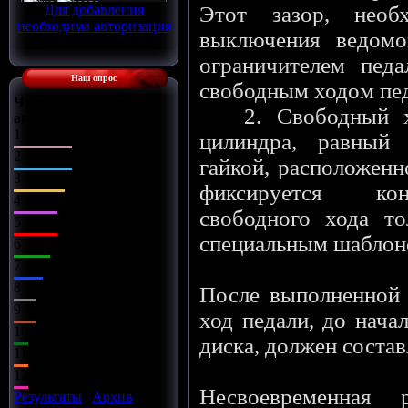
Для добавления
Этот зазор, необ
необходима авторизация
выключения ведомог
ограничителем педа
Наш опрос
свободным ходом пед
Что Вы сделаете с
2. Свободный ход
автомобилем?
1.
Поставлю музыку
цилиндра, равный 
2.
Заменю диски
гайкой, расположенн
3.
Чип-тюнинг
фиксируется кон
4.
Заряжу движок
свободного хода то
5.
Займусь салоном
специальным шаблон
6.
Заменю оптику
7.
Установлю обвес
8.
Всё сразу
После выполненной 
9.
Установлю турбину
ход педали, до нача
10.
Улучшу подвеску
диска, должен состав
11.
Установлю азот
12.
Улучшу тормоза
Несвоевременная р
Результаты
|
Архив