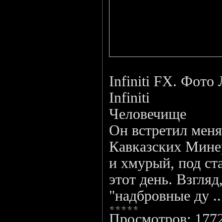
Infiniti FX. Фот
Infiniti
Человечище
Он встретил меня
Кавказских Мине
и хмурый, под ст
этот день. Взгля
"надбровные ду
.
Просмотров:
177