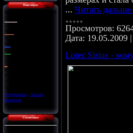
Наш опрос
...
Читать дальше
Зачем нужен Тюнинг???
1.
Увлечение
2.
Устранение
Просмотров:
626
недостатков
Дата:
19.05.2009
3.
Способ
самовыражения
4.
Модно!
Lotec Sirius - ком
5.
А что такое
"ТЮНИНГ"????
6.
Возможность
потратить деньги
7.
Возможность
заработать деньги
Результаты
|
Архив
опросов
Всего ответов:
12
Статистика
Сейчас на сайте:
1