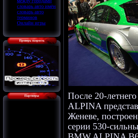
между городами
словарь авто имён
словарь авто
терминов
Онлайн игры
Проверь скорость
После 20-летнего
Партнеры
ALPINA представ
Женеве, построе
серии 530-сильн
BMW ALPINA B6