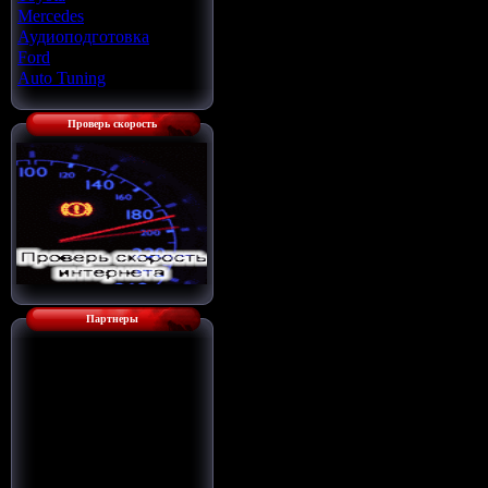
Mercedes
[22]
Аудиоподготовка
[33]
Ford
[4]
Auto Tuning
[7]
Проверь скорость
Партнеры