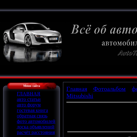
Меню сайта
Главная
»
Фотоальбом
»
ф
ГЛАВНАЯ
Mitsubishi
» x_e0d5dc0d
авто статьи
авто форум
гостевая книга
обратная связь
Просмотров
: 631 |
Размеры
:
фото автомобилей
Дата
: 26.02.2009
доска объявлений
расчёт расстояния