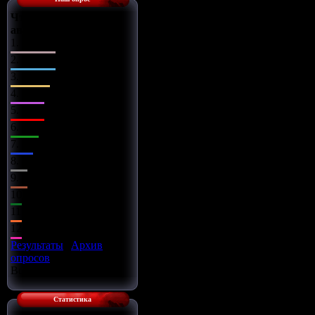
Что Вы сделаете с
автомобилем?
1.
Поставлю музыку
2.
Заменю диски
3.
Чип-тюнинг
4.
Заряжу движок
5.
Займусь салоном
6.
Заменю оптику
7.
Установлю обвес
8.
Всё сразу
9.
Установлю турбину
10.
Улучшу подвеску
11.
Установлю азот
12.
Улучшу тормоза
Результаты
|
Архив
опросов
Всего ответов:
16
Статистика