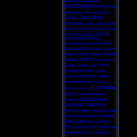
Lamborghini Murcielago
кроссовер
Ferrari
гибриды
электрокары
Fisker
автосалон в
Aston Martin
Детройте
происшествия
Geneva Motor Show
Lotec
Honda Accord
Accord
Type-S
турбодвигатель
GT3
BMW B6
Изготовление прямотока
спортивные глушители
подиумы
Переделка КПП
керамика
тормоза
Дрифт
понятия дрифта
дрифтинг
стайлинг
СПОЙЛЕР
Как работает
спойлер
Титаны
типы дисков
покрытие поршней
Система
охлаждения двигателя
добавки
подвеска
Покраска супортов
Прямоток
тюнинг супортов
Тюнинг глушителя
Плямя из
Керамическое
глушителя
сцепление
сцепление
тюнинг сцепления
Диски сцепления
тюнинг
пластмассовый тюнинг
двигателя
Размеры штрафов
ГАИ
управления ГАИ Украины
Секс
в автомобиле
позы для занятия