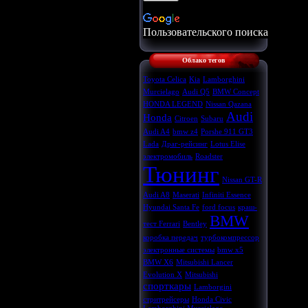
Пользовательского поиска
Облако тегов
Toyota Celica
Kia
Lamborghini
Murcielago
Audi Q5
BMW Concept
HONDA LEGEND
Nissan Qazana
Audi
Honda
Citroen
Subaru
Audi A4
bmw z4
Porshe 911 GT3
Lada
Драг-рейсинг
Lotus Elise
электромобиль
Roadster
Тюнинг
Nissan GT-R
Audi A8
Maserati
Infiniti Essence
Hyundai Santa Fe
ford focus
краш-
BMW
тест Ferrari
Bentley
коробка передач
турбокомпрессор
электронные системы
bmw x5
BMW X6
Mitsubishi Lancer
Evolution X
Mitsubishi
спорткары
Lamborgini
стритрейсеры
Honda Civic