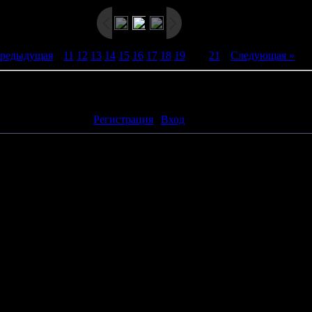
Предыдущая
|
11
12
13
14
15
16
17
18
19
[
20
]
21
|
Следующая »
ть комментарии могут только зарегистрированные пользователи
[
Регистрация
|
Вход
]