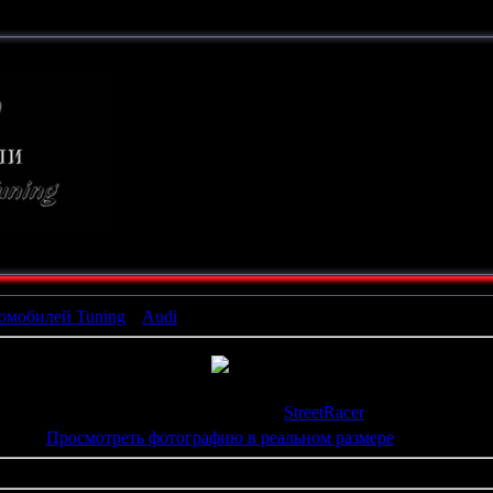
ТЮНИНГ
СВОИМИ РУКАМИ
омобилей Tuning
»
Audi
» x_a410ee2e
росмотров
: 800 |
Размеры
: 604x452px/87.6Kb |
Рейтинг
: 0.0/0
Дата
: 27.02.2009 |
Добавил
:
StreetRacer
Просмотреть фотографию в реальном размере