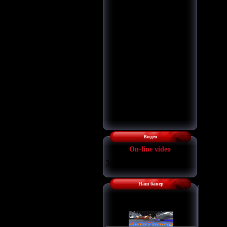
Видео
Оn-line video
Загрузка...
Наш банер
Наш баннер: