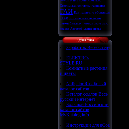
сексом в автомобил
сабвуфер
Строим аудиосистему
гаишники
ГАИ
Как правильно объщаться
с ГАИ
Что означают названия
автомобильных
номера цвета
авто
краски
Автомобильные цвета
Друзья сайта
Заработок Вебмастеру
ELEKTRO-
STYLE.RU
Комнатные растения
и цветы
Nafigator.Ru - Белый
каталог сайтов
Каталог ссылок Весь
русский интернет
Большой Российский
каталог сайтов
MyKatalog.info
Инструкции для uCoz