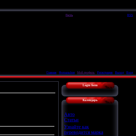
Пятница, 07.08.2026, 07:03
Вы вошли как
Гость
|
Группа
"
Гости
"
Приветствую Вас
Гость
|
RSS
Главная
|
Фотоальбом
|
Мой профиль
|
Регистрация
|
Выход
|
Вход
Login form
Календарь
Авто
Статьи
Узнайте как
переводится марка