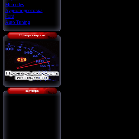
Mercedes
[22]
Аудиоподготовка
[33]
Ford
[4]
Auto Tuning
[7]
Проверь скорость
Партнеры