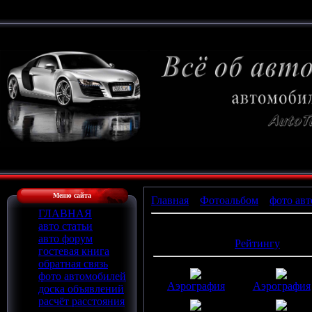
Меню сайта
Главная
»
Фотоальбом
»
фото авт
ГЛАВНАЯ
авто статьи
Фотографий в альбоме
:
92
авто форум
Сортировать по
:
Рейтингу
гостевая книга
обратная связь
фото автомобилей
Аэрография
Аэрография
доска объявлений
расчёт расстояния