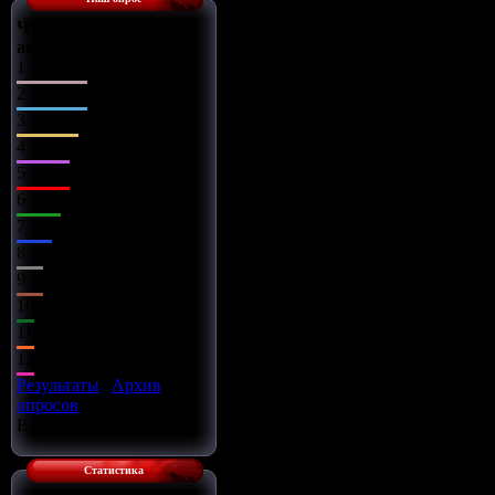
Что Вы сделаете с
автомобилем?
1.
Поставлю музыку
2.
Заменю диски
3.
Чип-тюнинг
4.
Заряжу движок
5.
Займусь салоном
6.
Заменю оптику
7.
Установлю обвес
8.
Всё сразу
9.
Установлю турбину
10.
Улучшу подвеску
11.
Установлю азот
12.
Улучшу тормоза
Результаты
|
Архив
опросов
Всего ответов:
16
Статистика