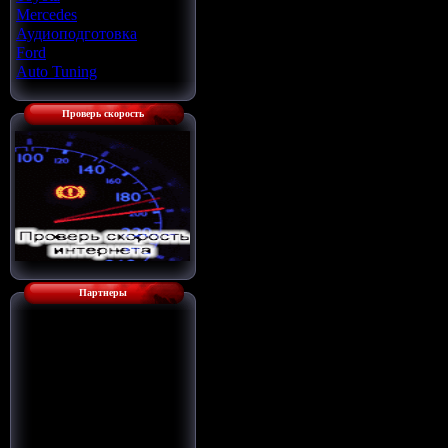
Mercedes
[22]
Аудиоподготовка
[33]
Ford
[4]
Auto Tuning
[7]
Проверь скорость
Партнеры