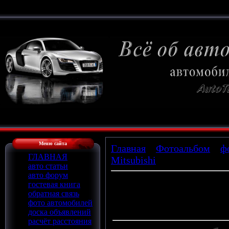
Меню сайта
Главная
»
Фотоальбом
»
ф
ГЛАВНАЯ
Mitsubishi
» x_6c81b227
авто статьи
авто форум
гостевая книга
обратная связь
Просмотров
: 592 |
Размеры
:
фото автомобилей
Дата
: 26.02.2009
доска объявлений
расчёт расстояния