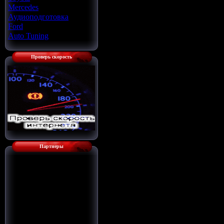
Mercedes
[22]
Аудиоподготовка
[33]
Ford
[4]
Auto Tuning
[7]
Проверь скорость
Партнеры