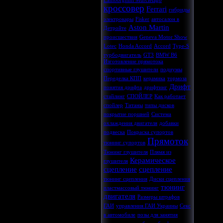
Lamborghini Murcielago
кроссовер
Ferrari
гибриды
электрокары
Fisker
автосалон в
Aston Martin
Детройте
происшествия
Geneva Motor Show
Lotec
Honda Accord
Accord
Type-S
турбодвигатель
GT3
BMW B6
Изготовление прямотока
спортивные глушители
подиумы
Переделка КПП
керамика
тормоза
Дрифт
понятия дрифта
дрифтинг
стайлинг
СПОЙЛЕР
Как работает
спойлер
Титаны
типы дисков
покрытие поршней
Система
охлаждения двигателя
добавки
подвеска
Покраска супортов
Прямоток
тюнинг супортов
Тюнинг глушителя
Плямя из
Керамическое
глушителя
сцепление
сцепление
тюнинг сцепления
Диски сцепления
тюнинг
пластмассовый тюнинг
двигателя
Размеры штрафов
ГАИ
управления ГАИ Украины
Секс
в автомобиле
позы для занятия