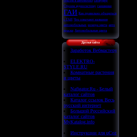
сексом в автомобил
сабвуфер
Строим аудиосистему
гаишники
ГАИ
Как правильно объщаться
с ГАИ
Что означают названия
автомобильных
номера цвета
авто
краски
Автомобильные цвета
Друзья сайта
Заработок Вебмастеру
ELEKTRO-
STYLE.RU
Комнатные растения
и цветы
Nafigator.Ru - Белый
каталог сайтов
Каталог ссылок Весь
русский интернет
Большой Российский
каталог сайтов
MyKatalog.info
Инструкции для uCoz