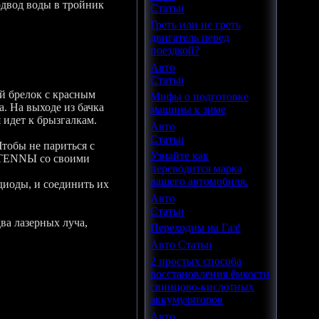
подвод воды в тройник
Статьи
Греть или не греть
двигатель перед
поездкой?
Авто
Статьи
й брелок с красным
Мифы о подготовке
а. На выходе из бачка
машины к зиме
я идет к брызгалкам.
Авто
Статьи
Чтобы не париться с
Узнайте как
NTENNЫ со своими
переводится марка
вашего автомобиля.
диоды, и соединить их
Авто
Статьи
ва лазерных луча,
Переходим на Газ!
Авто Статьи
2 простых способа
восстановления ёмкости
свинцово-кислотных
аккумуляторов
.
Авто