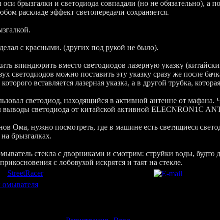
 оси брызгалки и светодиода совпадали (но не обязательно), а 
юбом раскладе эффект светопередачи сохраняется.
ызгалкой.
 делал с красными. (других под рукой не было).
ить впиндюрить вместо светодиодов лазерную указку (китайски
двух светодиодов можно поставить эту указку сразу же после бачк
которого вставляется лазерная указка, а в другой трубка, котора
ьзовал светодиод, находящийся в активной антенне от мафана. 
нил выводы светодиода от китайской активной ELECNRON1C A
нов Ома, нужно посмотреть, где в машине есть светящиеся свето
на брызгалках.
мыватель стекла с дворниками и смотрим: струйки воды, будто д
оприкосновения с лобовухой искрятся и таят на стекле.
л
:
StreetRacer
(21.03.2009) |
Автор
:
StreetRacer
 омывателя
|
Рейтинг
:
0.0
/
0
ть комментарии могут только зарегистрированные пользователи