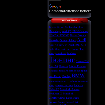
Пользовательского поиска
Облако тегов
Toyota Celica
Kia
Lamborghini
Murcielago
Audi Q5
BMW Concept
HONDA LEGEND
Nissan Qazana
Audi
Honda
Citroen
Subaru
Audi A4
bmw z4
Porshe 911 GT3
Lada
Драг-рейсинг
Lotus Elise
электромобиль
Roadster
Тюнинг
Nissan GT-R
Audi A8
Maserati
Infiniti Essence
Hyundai Santa Fe
ford focus
краш-
BMW
тест Ferrari
Bentley
коробка передач
турбокомпрессор
электронные системы
bmw x5
BMW X6
Mitsubishi Lancer
Evolution X
Mitsubishi
спорткары
Lamborgini
стритрейсеры
Honda Civic