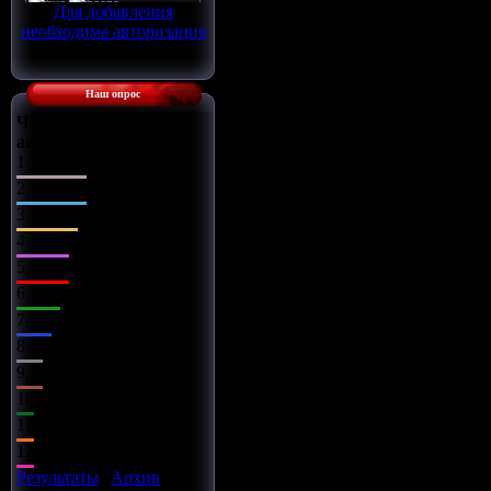
Для добавления
необходима авторизация
Наш опрос
Что Вы сделаете с
автомобилем?
1.
Поставлю музыку
2.
Заменю диски
3.
Чип-тюнинг
4.
Заряжу движок
5.
Займусь салоном
6.
Заменю оптику
7.
Установлю обвес
8.
Всё сразу
9.
Установлю турбину
10.
Улучшу подвеску
11.
Установлю азот
12.
Улучшу тормоза
Результаты
|
Архив