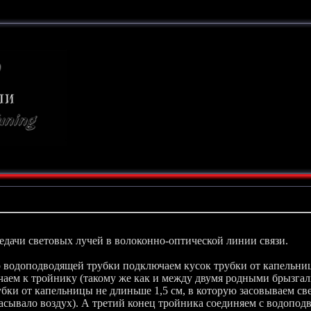
ТЮНИНГ
СВОИМИ РУКАМИ
ового стекла
дачи световых лучей в волоконно-оптической линии связи.
 водоподводящей трубки подключаем кусок трубки от капельниц
чаем к тройнику (такому же как и между двумя родными брызгал
убки от капельницы не длиньше 1,5 см, в которую засовываем с
сасывало воздух). А третий конец тройника соединяем с водопод