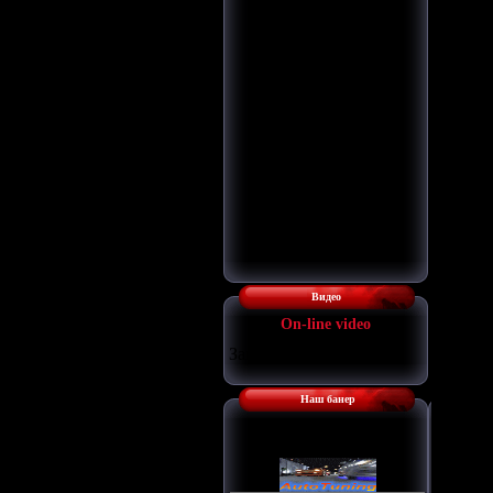
Видео
Оn-line video
Загрузка...
Наш банер
Наш баннер: