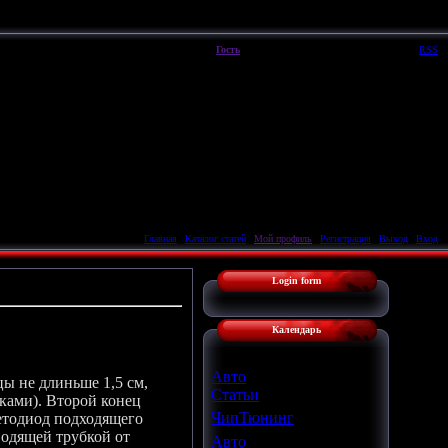
Пятница, 07.08.2026, 07:49
Вы вошли как
Гость
|
Группа
"
Гости
"
Приветствую Вас
Гость
|
RSS
Главная
|
Каталог статей
|
Мой профиль
|
Регистрация
|
Выход
|
Вход
Login form
Календарь
Авто
ы не длиньше 1,5 см,
Статьи
ками). Второй конец
ЧипТюнинг
ветодиод подходящего
водящей трубкой от
Авто