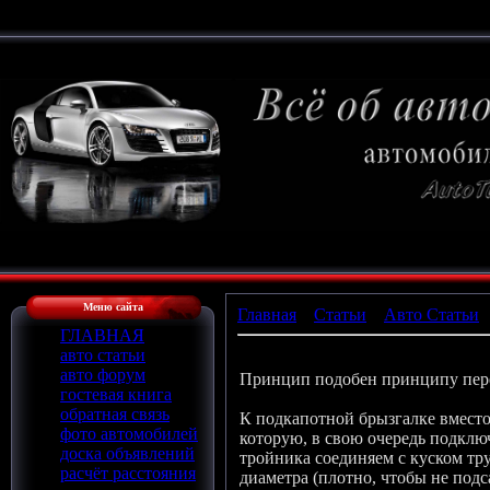
Меню сайта
Главная
»
Статьи
»
Авто Статьи
ГЛАВНАЯ
Светящаяся струя омывателя лоб
авто статьи
авто форум
Принцип подобен принципу пере
гостевая книга
обратная связь
К подкапотной брызгалке вместо
фото автомобилей
которую, в свою очередь подклю
доска объявлений
тройника соединяем с куском тр
расчёт расстояния
диаметра (плотно, чтобы не под