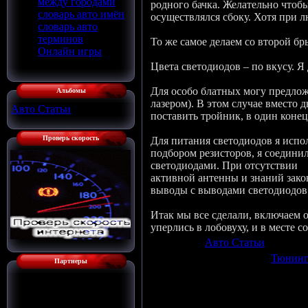
между городами
родного бачка. Желательно чтобы
словарь авто имён
осуществлялся сбоку. Хотя при л
словарь авто
терминов
То же самое делаем со второй бр
Онлайн игры
Цвета светодиодов – по вкусу. Я
Для особо блатных могу предлож
Альбомы
лазером). В этом случае вместо 
Авто Статьи
[136]
поставить тройник, в один конец 
Проверь скорость
Для питания светодиодов я испол
подбором резисторов, я соеди
светодиодами. При отсутствии
активной антенны и знаний зако
выводы с выводами светодиодов 
Итак мы все сделали, включаем о
уперлись в лобовуху, и в месте с
Категория
:
Авто Статьи
|
Добави
Просмотров
:
1249
|
Теги
:
Тюнинг
Партнеры
Всего комментариев
:
0
Добавля