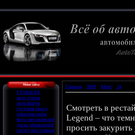
Меню сайта
Главная
»
2009
»
Март
»
24
» Лег
ГЛАВНАЯ
авто статьи
Легенда
авто форум
Смотреть в реста
гостевая книга
обратная связь
Legend – что тем
фото автомобилей
доска объявлений
просить закурить
расчёт расстояния