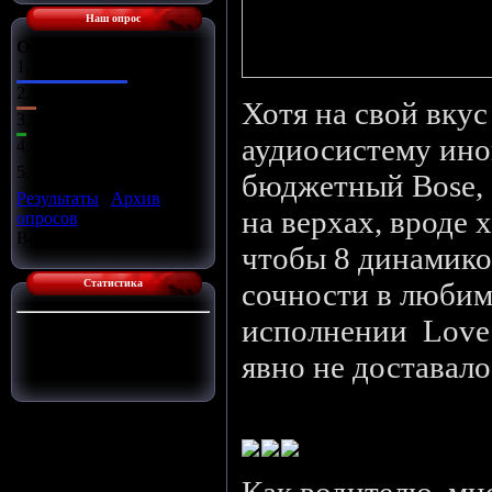
Наш опрос
Оцените сайт
1.
Отлично
2.
Хорошо
Хотя на свой вкус
3.
Ужасно
аудиосистему иног
4.
Неплохо
5.
Плохо
бюджетный Bose, 
Результаты
|
Архив
на верхах, вроде ха
опросов
Всего ответов:
14
чтобы 8 динамиков
Статистика
сочности в люби
исполнении Love m
Сейчас на сайте:
1
Гостей:
1
явно не доставал
Пользователей:
0