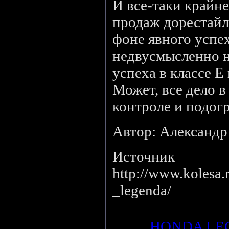
И все-таки крайн
продаж дорестайл
фоне явного успе
недвусмысленно н
успеха в классе Е
Может, все дело в
контроле и подогр
Автор: Александ
Источник
http://www.kolesa.
_legenda/
Просмотров
: 1017
Теги
:
HONDA LE