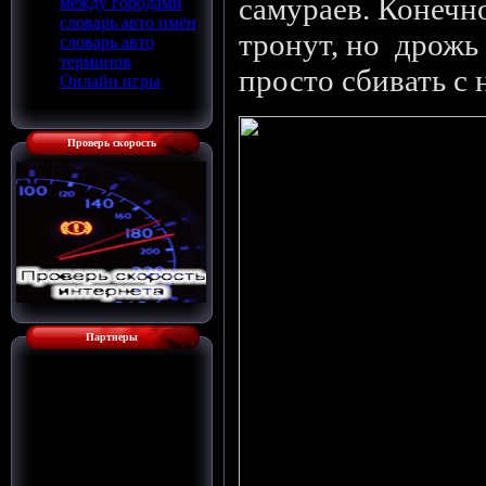
самураев. Конечно
между городами
словарь авто имён
тронут, но дрожь
словарь авто
терминов
просто сбивать с н
Онлайн игры
Проверь скорость
Партнеры