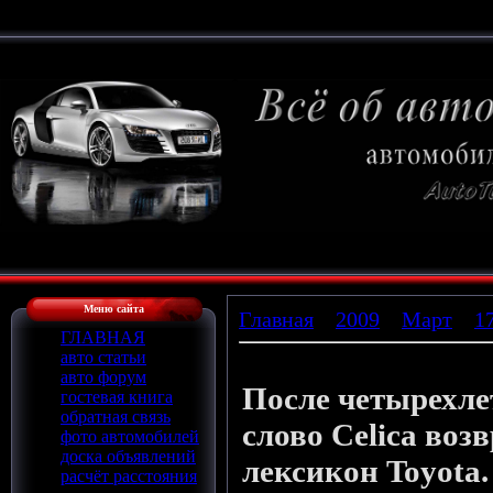
Меню сайта
Главная
»
2009
»
Март
»
1
ГЛАВНАЯ
авто статьи
Celica возвращается
авто форум
После четырехле
гостевая книга
обратная связь
слово Celica воз
фото автомобилей
доска объявлений
лексикон Toyota
расчёт расстояния