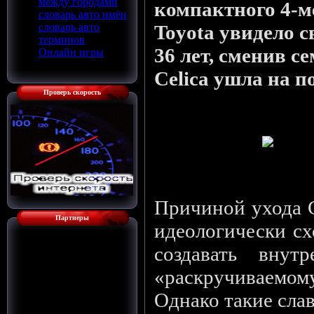
между городами
компактного 4-м
словарь авто имён
словарь авто
Toyota увидело св
терминов
36 лет, сменив с
Онлайн игры
Celica ушла на п
Проверь скорость
Прообраз Селики, к
Причиной ухода С
Партнеры
идеологически сх
создавать внут
«раскручиваемо
Однако такие слав