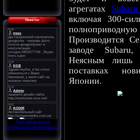
агрегатах
Subaru
включая 300-си
Мини-чат
полноприводн
Производится Ce
заводе Subaru
Неясным лишь 
поставках нов
Японии.
Внешний вид Селики можно 
на пр
Для добавления
необходима авторизация
источник http://avtoju