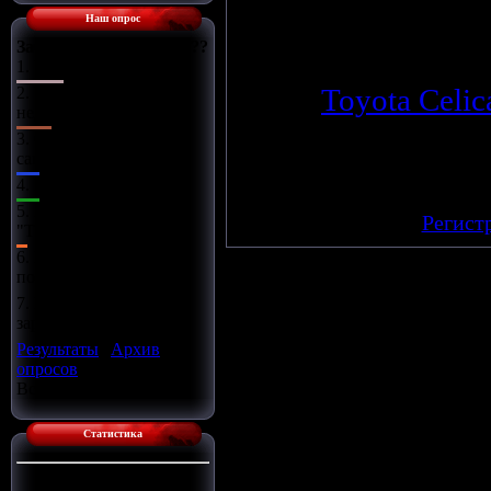
Наш опрос
Зачем нужен Тюнинг???
Просмотров
: 1404
1.
Увлечение
Теги
:
Toyota Celic
2.
Устранение
недостатков
Всего комментариев
:
0
3.
Способ
самовыражения
Добавлять комме
4.
Модно!
зарегистрирова
5.
А что такое
[
Регист
"ТЮНИНГ"????
6.
Возможность
потратить деньги
7.
Возможность
заработать деньги
Результаты
|
Архив
опросов
Всего ответов:
12
Статистика
Сейчас на сайте:
1