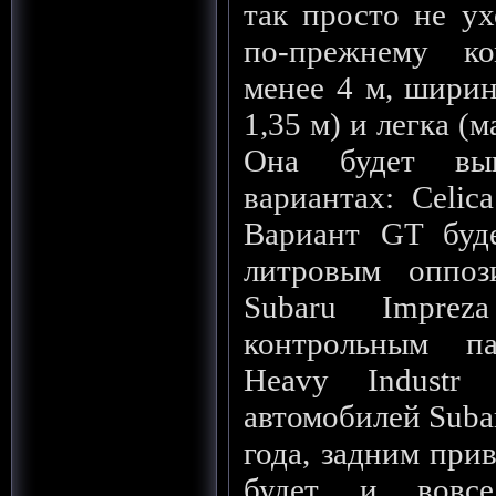
так просто не ух
по-прежнему к
менее 4 м, ширин
1,35 м) и легка (м
Она будет вып
вариантах: Celic
Вариант GT буде
литровым оппо
Subaru Imprez
контрольным п
Heavy Industr 
автомобилей Subar
года, задним при
будет и вовсе