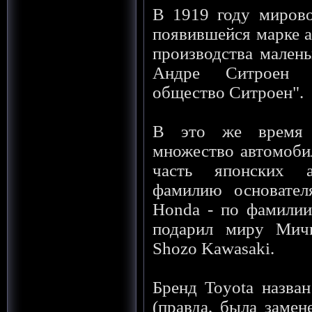
В 1919 году мирово
появившейся марке а
производства мален
Андре Ситроен с
общество Ситроен".
В это же время 
множество автомоби
часть японских 
фамилию основателя
Honda - по фамилии 
подарил миру Мичи
Shozo Kawasaki.
Бренд Toyota назван
(правда, была замен