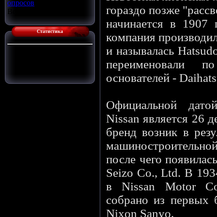
опросов
гораздо позже "рассв
Всего ответов:
16
начинается в 1907 
Статистика
компания производил
и называлась Hatsudo
Сейчас на сайте:
1
Гостей:
1
переименовали 
Пользователей:
0
основателей - Daihat
Официальной дато
Nissan является 26 
бренд возник в резу
машиностроительно
после чего появилас
Seizo Co., Ltd. В 19
в Nissan Motor С
собрано из первых 
Nixon Sanyo.