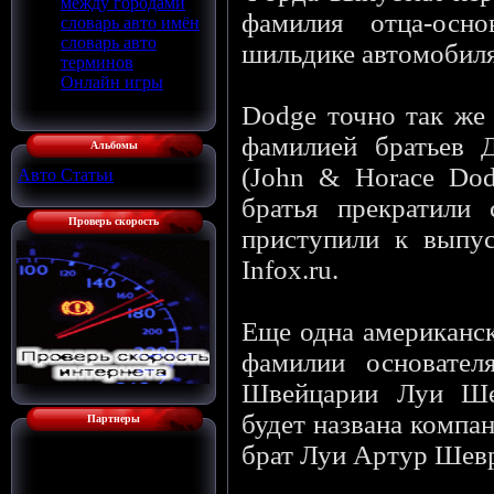
между городами
фамилия отца-осно
словарь авто имён
словарь авто
шильдике автомобиля
терминов
Онлайн игры
Dodge точно так же
фамилией братьев 
Альбомы
(John & Horace Dod
Авто Статьи
[136]
братья прекратили 
Проверь скорость
приступили к выпус
Infox.ru.
Еще одна американск
фамилии основател
Швейцарии Луи Ше
будет названа компан
Партнеры
брат Луи Артур Шевр