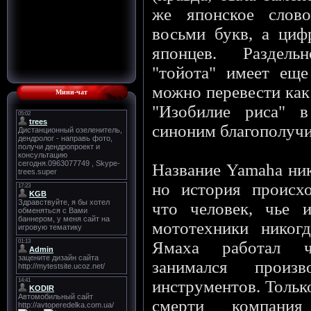
же японское слово
восьми букв, а цифр
японцев. Раздель
"тойота" имеет еще
можно перевести как 
Мини-чат
"Изобилие риса" в
синоним благополучи
Название Yamaha ник
но история происхо
что человек, чье 
мототехники никог
Ямаха работал 
занимался произв
инструментов. Только
смерти компания