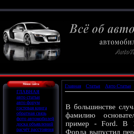
Меню сайта
Главная
»
Статьи
»
Авто Статьи
ГЛАВНАЯ
Что означают названия а
авто статьи
авто форум
В большинстве случ
гостевая книга
обратная связь
фамилию основате
фото автомобилей
пример - Ford. В 
доска объявлений
расчёт расстояния
Форда выпустил пер