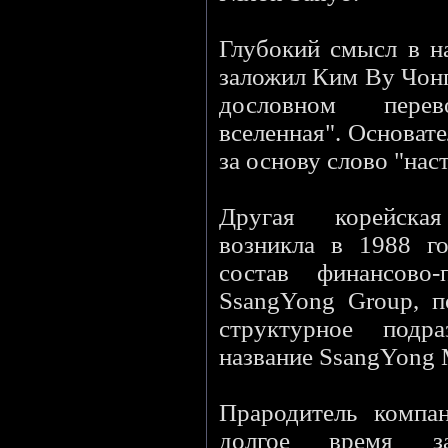
Глубокий смысл в на
заложил Ким Ву Чонг
дословном пере
вселенная". Основат
за основу слово "нас
Другая корейска
возникла в 1988 г
состав финансово
SsangYong Group, п
структурное подр
название SsangYong 
Прародитель компа
долгое время за