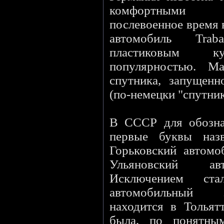
комфортными 
послевоенное время 
автомобиль Tra
пластиковым ку
популярностью. М
спутника, запущен
(по-немецки "спутник"
В СССР для обозна
первые буквы назв
Горьковский автомо
Ульяновский ав
Исключением ст
автомобильный 
находится в Тольят
была, по понятны