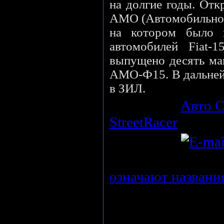
на долгие годы. Отк
АМО (Автомобильное
на котором было н
автомобилей Fiat-
выпущено десять ма
АМО-Ф15. В дальней
в ЗИЛ.
Категория
:
Авто С
StreetRacer
(07.05.
StreetRacer
Просмотров
:
216
означают названи
Рейтинг
:
0.0
/
0
Всего комментариев
:
0