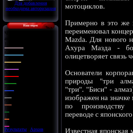
Для добавления
мотоциклов.
необходима авторизация
Примерно в это же 
Наш опрос
переименовал концер
Что Вы сделаете с
Mazda. Для нового н
автомобилем?
1.
Поставлю музыку
Ахура Мазда - бо
2.
Заменю диски
олицетворяет связь ч
3.
Чип-тюнинг
4.
Заряжу движок
Основатели корпорац
5.
Займусь салоном
6.
Заменю оптику
природы "три алма
7.
Установлю обвес
"три". "Биси" - алма
8.
Всё сразу
изображен на значке 
9.
Установлю турбину
по производству 
10.
Улучшу подвеску
переводе с японского
11.
Установлю азот
12.
Улучшу тормоза
Результаты
|
Архив
Известная японская 