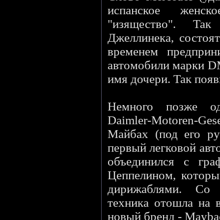
испанское женск
"изящество". Та
Джеллинека, состоят
временем предприни
автомобили марки DM
имя дочери. Так появ
Немного позже од
Daimler-Motoren-G
Майбах (под его ру
первый легковой авт
объединился с гр
Цеппелином, которы
дирижаблями. Со 
техника отошла на в
новый бренд - Mayba