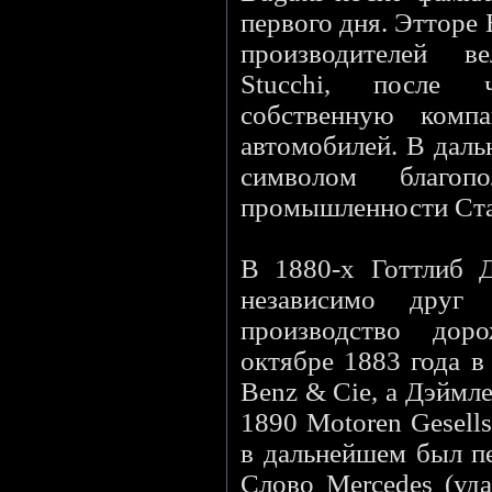
первого дня. Этторе 
производителей ве
Stucchi, после 
собственную комп
автомобилей. В даль
символом благопо
промышленности Ста
В 1880-х Готтлиб 
независимо друг
производство дор
октябре 1883 года в
Benz & Cie, а Дэймл
1890 Motoren Gesell
в дальнейшем был пе
Слово Mercedes (уда