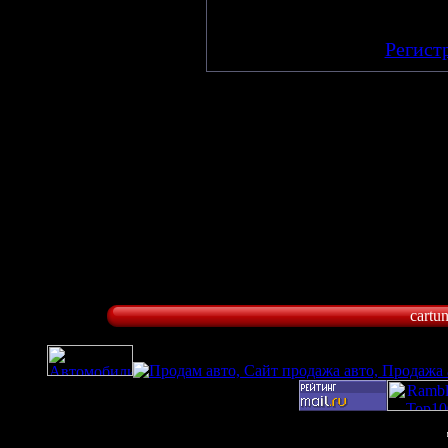
Добавлять комме
зарегистрирова
[
Регист
cartu