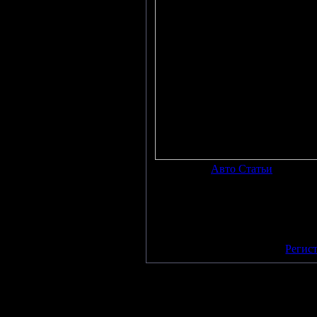
Категория
:
Авто Статьи
|
Добави
Просмотров
:
3752
|
Рейтинг
:
0.0
/
Всего комментариев
:
0
Добавлять комментарии м
пол
[
Регис