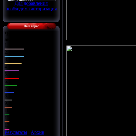
Для добавления
необходима авторизация
Наш опрос
Что Вы сделаете с
автомобилем?
1.
Поставлю музыку
2.
Заменю диски
3.
Чип-тюнинг
4.
Заряжу движок
5.
Займусь салоном
6.
Заменю оптику
7.
Установлю обвес
8.
Всё сразу
9.
Установлю турбину
10.
Улучшу подвеску
11.
Установлю азот
12.
Улучшу тормоза
Результаты
|
Архив