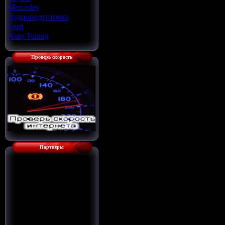
Mercedes
[22]
Аудиоподготовка
[33]
Ford
[4]
Auto Tuning
[7]
Проверь скорость
Партнеры