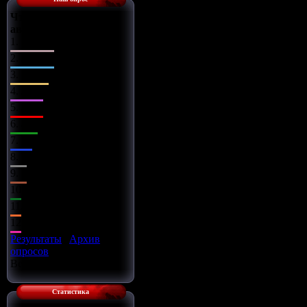
Что Вы сделаете с
автомобилем?
1.
Поставлю музыку
2.
Заменю диски
3.
Чип-тюнинг
4.
Заряжу движок
5.
Займусь салоном
6.
Заменю оптику
7.
Установлю обвес
8.
Всё сразу
9.
Установлю турбину
10.
Улучшу подвеску
11.
Установлю азот
12.
Улучшу тормоза
Результаты
|
Архив
опросов
Всего ответов:
16
Статистика