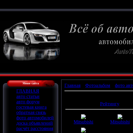
Меню сайта
Главная
»
Фотоальбом
»
фото авт
ГЛАВНАЯ
авто статьи
Фотографий в альбоме
:
53
авто форум
Сортировать по
:
Рейтингу
гостевая книга
обратная связь
фото автомобилей
Mitsubishi
Mitsubishi
доска объявлений
расчёт расстояния