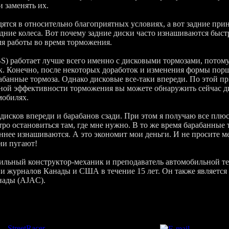
и заменять их.
ятся в относительно благоприятных условиях, а вот задние прин
дние колеса. Вот почему задние диски часто изнашиваются быстр
я работы во время торможения.
) работает лучше всего именно с дисковыми тормозами, потому
к. Конечно, после некоторых доработок и изменения формы пор
абанные тормоза. Однако дисковые все-таки впереди. По этой пр
ной эффективности торможения вы можете обнаружить сейчас д
мобилях.
дисков впереди и барабанов сзади. При этом я получаю все плю
тро остановиться там, где мне нужно. В то же время барабанные
еннее изнашиваются. А это экономит мои деньги. И не просите м
они пугают!
ильный конструктор-механик и преподаватель автомобильной т
ет и журналов Канады и США в течение 15 лет. Он также являетс
нады (AJAC).
л
:
StreetRacer
(21.03.2009) |
Автор
:
StreetRacer