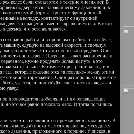
ырех колес были стандартом в течение многих лет. В
поршень подвергается гидравлическому давлению и, в
колодку изогнутой формы. При этом фрикционный
еенный на колодку, контактирует с внутренней
амедляя его вращение вместе с вращением оси. В итоге
ь надеемся, что останавливается.
за исправно работали в прошлом и работают и сейчас,
ть машину, едущую на высокой скорости, используя
, быстро понимает, что у них есть свои пределы. Они
тивность при нагреве. Нагрев вызывает расширение, и
с барабаном, нужно проделать больший путь, а это
о нажимать сильнее. К тому же при трении колодки и
ся газы, которые оказываются «в ловушке» между этими
ффективность торможения. Один раз хорошо затормозить
 быть, удастся, но попробуйте сделать это дважды – и
ою удачу.
банов производители добавляли к ним охлаждающие
, но это все равно помогало мало. И тогда появились
вались до этого в авиации и промышленных машинах. В
мозная колодка) прижимается к вращающемуся диску
кого давления, приложенного к поршню. У дисков, в