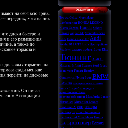
Облако тегов
имают на себя всю грязь,
ее передних, хотя на них
Toyota Celica
Murcielago
Lamborghini
HONDA LEGEND
Honda
Nissan Qazana
Subaru
 что диски быстро и
Citroen
Jaguar XF
Mercedes-Benz
Audi
шня и его размещения
GLK
Honda Civic 4D
ичине, а также по
Porshe 911 GT3
Lada
Драг-рейсинг
исковые тормоза и
Roadster
электромобиль
Lotus Elise
Тюнинг
Audi A8
сы дисковых тормозов на
Maserati
Infiniti Essence
ford focus
 тормоза сзади меньше
краш-тест Ferrari
Bentley
еня перейти на дисковые
BMW
Continental Flying Spur
BMW X6
электронные системы
bmw x5
коробка передач
ехнологии. Он писал
агрессивный обвес
я членом Ассоциации
воздухозаборники
Mitsubishi Lancer
Mitsubishi
Mitsubishi Lancer
спорткары
Evolution X
Lamborgini
гонки без правил
Lamborghini Murcielago
Honda
кроссовер
Ferrari
Civic