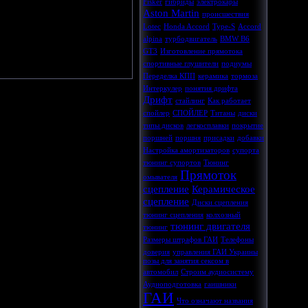
Fisker
гибриды
электрокары
Aston Martin
происшествия
Lotec
Honda Accord
Type-S
Accord
alpina
турбодвигатель
BMW B6
.
GT3
Изготовление прямотока
спортивные глушители
подиумы
Переделка КПП
керамика
тормоза
Интеркулер
понятия дрифта
Дрифт
стайлинг
Как работает
спойлер
СПОЙЛЕР
Титаны
диски
типы дисков
легкосплавки
покрытие
поршней
поршня
присадки
добавки
Настройка амортизаторов
супорта
тюнинг супортов
Тюнинг
Прямоток
омывателя
сцепление
Керамическое
сцепление
Диски сцепления
тюнинг сцепления
колхозный
тюнинг двигателя
тюнинг
Размеры штрафов ГАИ
Телефоны
доверия
управления ГАИ Украины
позы для занятия сексом в
автомобил
Строим аудиосистему
Аудиоподготовка
гаишники
ГАИ
Что означают названия