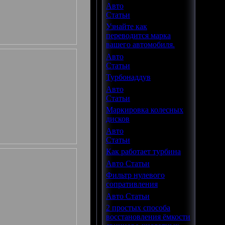
Авто
Статьи
Узнайте как
переводится марка
вашего автомобиля.
Авто
Статьи
Турбонаддув
Авто
Статьи
Маркировка колесных
дисков
Авто
Статьи
Как работает турбина
Авто Статьи
Фильтр нулевого
сопративления
Авто Статьи
2 простых способа
восстановления ёмкости