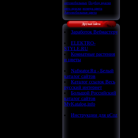
автомобильных
Подбор краски
авто краски
номера цвета
Автомобильные цвета
Друзья сайта
Заработок Вебмастеру
ELEKTRO-
STYLE.RU
Комнатные растения
и цветы
Nafigator.Ru - Белый
каталог сайтов
Каталог ссылок Весь
русский интернет
Большой Российский
каталог сайтов
MyKatalog.info
Инструкции для uCoz