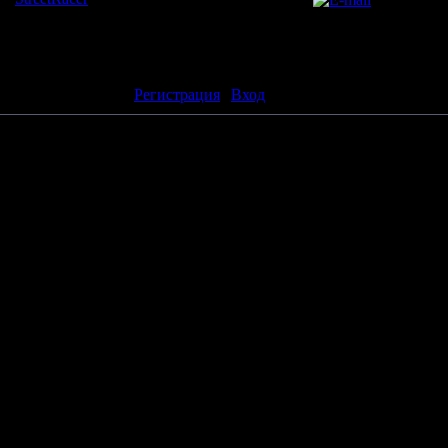
|
Рейтинг
:
0.0
/
0
ть комментарии могут только зарегистрированные пользователи
[
Регистрация
|
Вход
]