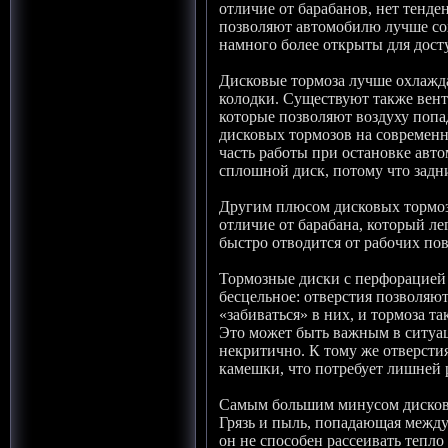
отличие от барабанов, нет тенд
позволяют автомобилю лучше сох
намного более открыты для дост
Дисковые тормоза лучше охлажд
колодки. Существуют также вен
которые позволяют воздуху попа
дисковых тормозов на современн
часть работы при остановке авт
сплошной диск, потому что задн
Другим плюсом дисковых тормозов
отличие от барабана, который лег
быстро отводится от рабочих по
Тормозные диски с перфорацией 
бесцельное: отверстия позволяю
«забиваться» в них, и тормоза т
Это может быть важным в ситуац
некритично. К тому же отверсти
камешки, что потребует лишней 
Самым большим минусом дисковых
Грязь и пыль, попадающая между
он не способен рассеивать тепло