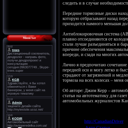
следить и в случае необходимост
Передние тормозные диски наход
которую отбрасывают назад пере
приходится намного меньшая дол
Антиблокировочная система (ABS
Мини-чат
плавно отсоединяются от колодо
стали лучше разъединяться и бар
причине обеспечения максималь
впереди, и сзади на многих авто
Лично я предпочитаю сочетание 
передней оси и могу легко и быс
страдают от загрязнений и медл
тормоза на всех колесах – меня 
Об авторе: Джим Керр – автомоб
статьи на автотематику для газ
автомобильных журналистов Ка
Источник
:
http://CanadianDriver
Категория
:
Авто Статьи
|
Добави