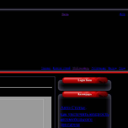
Пятница, 07.08.2026, 00:43
Вы вошли как
Гость
|
Группа
"
Гости
"
Приветствую Вас
Гость
|
RSS
Главная
|
Каталог статей
|
Мой профиль
|
Регистрация
|
Выход
|
Вход
Login form
Календарь
Авто Статьи
как увеличить мощность
автомобильного
двигателя