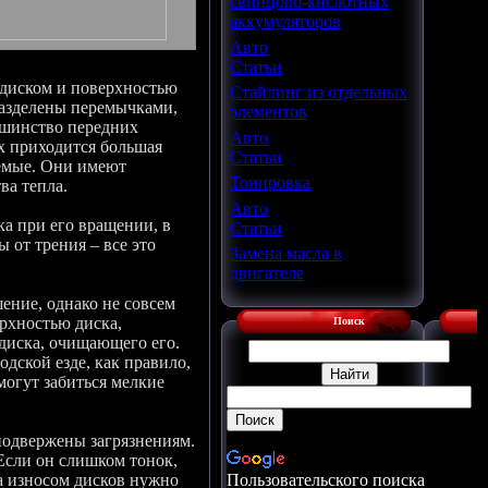
свинцово-кислотных
аккумуляторов
Авто
Статьи
 диском и поверхностью
Стайлинг из отдельных
разделены перемычками,
элементов
льшинство передних
Авто
х приходится большая
Статьи
уемые. Они имеют
Тонировка
ва тепла.
Авто
ка при его вращении, в
Статьи
ы от трения – все это
Замена масла в
двигателе
ение, однако не совсем
ерхностью диска,
Поиск
 диска, очищающего его.
дской езде, как правило,
могут забиться мелкие
подвержены загрязнениям.
Если он слишком тонок,
за износом дисков нужно
Пользовательского поиска