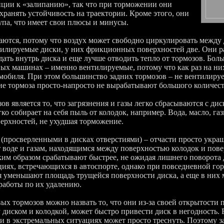
енции к «залипанию», так что при торможении они
ранять устойчивость на траектории. Кроме этого, они
упа, что имеет свои плюсы и минусы.
аются, потому что воздух может свободно циркулировать между
тилируемые диски, у них фрикционных поверхностей две. Они 
дать внутрь диска и еще лучше отводить тепло от тормозов. Бо
ых машинах – именно вентилируемые, потому что как раз на ни
омобиля. При этом большинство задних тормозов – не вентилир
ие тормоза просто-напросто не вырабатывают большого количест
 является то, что загрязнения и газы легко сбрасываются с дис
ко собирает на себя пыль от колодок, например. Вода, масло, газ
верхностей, не ухудшая торможение.
(просверленными в дисках отверстиями) – отчасти просто украш
т воде и газам, находящимся между поверхностью колодок и пов
аким образом срабатывают быстрее, не ожидая лишнего поворота
иях, встречающихся в автоспорте, однако при повседневной горо
я уменьшают площадь трущейся поверхности диска, а еще в них 
работы по их удалению.
 тормозов можно назвать то, что они из-за своей открытости 
 диском и колодкой, может быстро привести диск в негодность. 
 и в экстремальных ситуациях может просто треснуть. Поэтому 