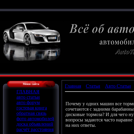
Меню сайта
Главная
»
Статьи
»
Авто Статьи
ГЛАВНАЯ
Диски против барабанов
авто статьи
авто форум
Почему у одних машин все тормо
гостевая книга
сочетаются с задними барабанны
обратная связь
дисковые тормоза? И для чего 
фото автомобилей
вопросы задаются часто наравне
доска объявлений
на них ответы.
расчёт расстояния