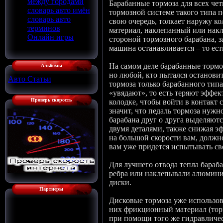
между городами
Барабанные тормоза для всех чет
словарь авто имён
тормозной системе такого типа 
словарь авто
свою очередь, толкает наружу 
терминов
материал, наклепанный или накл
Онлайн игры
стороной тормозного барабана, з
машина останавливается – то ест
На самом деле барабанные тормо
Альбомы
но любой, кто пытался останови
Авто Статьи
[136]
тормоза только барабанного типа
«увядают», то есть теряют эффек
Проверь скорость
колодке, чтобы войти в контакт 
значит, что педаль тормоза нужн
барабана друг о друга выделяют
двумя деталями, также снижая э
на большой скорости вам, должно
вам уже придется испытывать св
Для лучшего отвода тепла бара
ребра или наклепывали алюминий
диски.
Партнеры
Дисковые тормоза уже использо
них фрикционный материал (тор
при помощи того же гидравличес