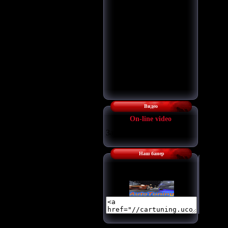
Видео
Оn-line video
Загрузка...
Наш банер
Наш баннер: