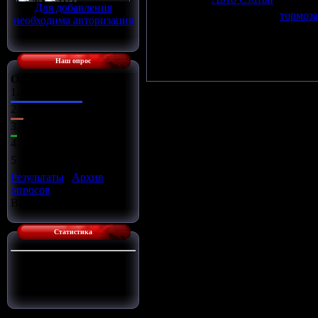
Для добавления
Просмотров
:
1250
|
Теги
:
тормоза
необходима авторизация
Всего комментариев
:
0
Добавля
Наш опрос
Оцените сайт
1.
Отлично
2.
Хорошо
3.
Ужасно
4.
Неплохо
5.
Плохо
Результаты
|
Архив
опросов
Всего ответов:
14
Статистика
Сейчас на сайте:
1
Гостей:
1
Пользователей:
0